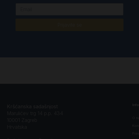
Prijavite se
Inf
Kršćanska sadašnjost
Marulićev trg 14 p.p. 434
O n
10001 Zagreb
Kon
Hrvatska
Prav