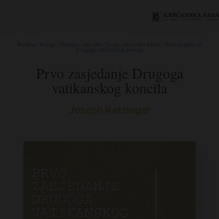
Početna
/
Knjige
/
Teologija i povijest
/
Drugi vatikanski koncil
/ Prvo zasjedanje
Drugoga vatikanskog koncila
Prvo zasjedanje Drugoga
vatikanskog koncila
Joseph Ratzinger