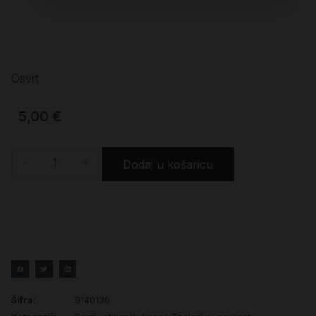
Osvrt
5,00
€
-
+
Dodaj u košaricu
Šifra:
9140130