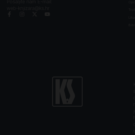
Pošaljite nam E-mail:
Opći
web-knjizara@ks.hr
Tro
Litu
Bibl