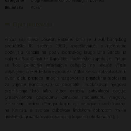
Kategorije
Drugi vatikanski koncil
,
Teologija i povijest
Biblioteka
Koncil
Opis proizvoda
Prikaz koji slijedi Joseph Ratziner iznio je u auli bonnskog
sveučilišta 18. siječnja 1963., izvještavajući o njegovom
doživljaju Koncila na poziv bonnskog kruga Una Sancta iz
pokreta Pax Christi te Katoličke studentske zajednice. Pritom
se kod pojedinih informacija oslanjao na tekuće vijesti
objavljene u Herderkorrespondez. Autor se sa zahvalnošću u
ovom djelu prisjeća mnogih razgovora s prijateljima teolozima
za vrijeme Koncila koji su obogatili i suoblikovali njegova
promišljanja. Isto tako, autor osobitu zahvalnost duguje
preuzvišenom gospodinu kölnskom nadbiskupu, njegovoj
eminenciji kardinalu Fringsu koji mu je omogućio sudjelovanje
na Koncilu, a svojom dubokom ljudskom dobrotom tim je
rimskim danima darovao onaj sjaj u kojem ih otada pamti (…)