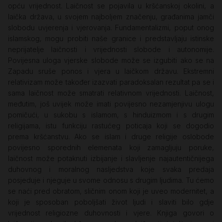
opću vrijednost. Laičnost se pojavila u kršćanskoj okolini, a
laička država, u svojem najboljem značenju, građanima jamči
slobodu uvjerenja i vjerovanja. Fundamentalizmi, poput onog
islamskog, mogu probiti naše granice i predstavljaju istinske
neprijatelje laičnosti i vrijednosti slobode i autonomije.
Povijesna uloga vjerske slobode može se izgubiti ako se na
Zapadu sruše ponos i vjera u laičkom državu. Ekstremni
relativizam može također izazvati paradoksalan rezultat pa se i
sama laičnost može smatrati relativnom vrijednosti. Laičnost,
međutim, još uvijek može imati povijesno nezamjenjivu ulogu
pomičući, u sukobu s islamom, s hinduizmom i s drugim
religijama, istu funkciju rastućeg poticaja koji se dogodio
prema kršćanstvu. Ako se islam i druge religije oslobode
povijesno sporednih elemenata koji zamagljuju poruke,
laičnost može potaknuti izbijanje i slavljenje najautentičnijega
duhovnog i moralnog nasljedstva koje svaka predaja
posjeduje i njeguje u svome odnosu s drugim ljudima. Tu ćemo
se naći pred obratom, sličnim onom koji je uveo modernitet, a
koji je sposoban poboljšati život ljudi i slaviti bilo gdje
vrijednost religiozne duhovnosti i vjere. Knjiga govori o