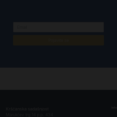
Prijavite se
Inf
Kršćanska sadašnjost
Marulićev trg 14 p.p. 434