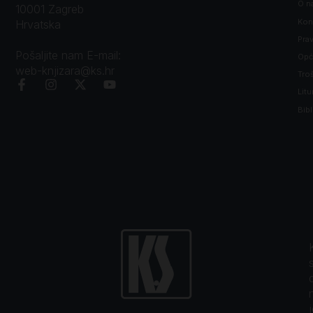
O n
10001 Zagreb
Kon
Hrvatska
Prav
Pošaljite nam E-mail:
Opći
web-knjizara@ks.hr
Tro
Litu
Bibl