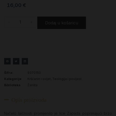
16,00
€
-
+
Dodaj u košaricu
Šifra:
9370150
Kategorije
Kršćanin i svijet
,
Teologija i povijest
Biblioteka
Žarišta
Opis proizvoda
Načelo laičnosti promijenilo je lice Zapada poprimajući brzo