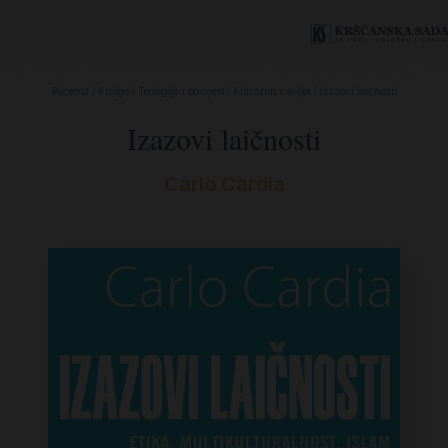
Početna
/
Knjige
/
Teologija i povijest
/
Kršćanin i svijet
/ Izazovi laičnosti
Izazovi laičnosti
Carlo Cardia