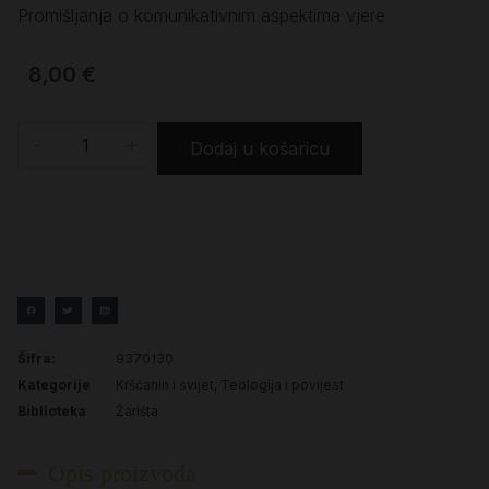
Promišljanja o komunikativnim aspektima vjere
8,00
€
-
+
Dodaj u košaricu
Šifra:
9370130
Kategorije
Kršćanin i svijet
,
Teologija i povijest
Biblioteka
Žarišta
Opis proizvoda