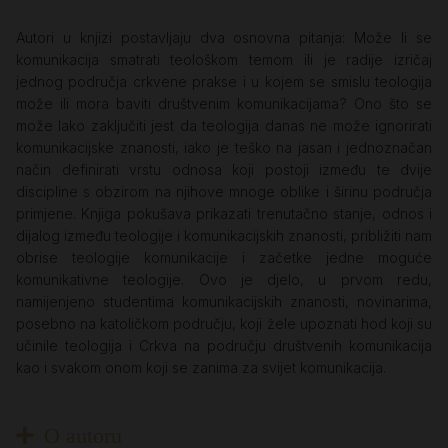
Autori u knjizi postavljaju dva osnovna pitanja: Može li se
komunikacija smatrati teološkom temom ili je radije izričaj
jednog područja crkvene prakse i u kojem se smislu teologija
može ili mora baviti društvenim komunikacijama? Ono što se
može lako zaključiti jest da teologija danas ne može ignorirati
komunikacijske znanosti, iako je teško na jasan i jednoznačan
način definirati vrstu odnosa koji postoji između te dvije
discipline s obzirom na njihove mnoge oblike i širinu područja
primjene. Knjiga pokušava prikazati trenutačno stanje, odnos i
dijalog između teologije i komunikacijskih znanosti, približiti nam
obrise teologije komunikacije i začetke jedne moguće
komunikativne teologije. Ovo je djelo, u prvom redu,
namijenjeno studentima komunikacijskih znanosti, novinarima,
posebno na katoličkom području, koji žele upoznati hod koji su
učinile teologija i Crkva na području društvenih komunikacija
kao i svakom onom koji se zanima za svijet komunikacija.
O autoru