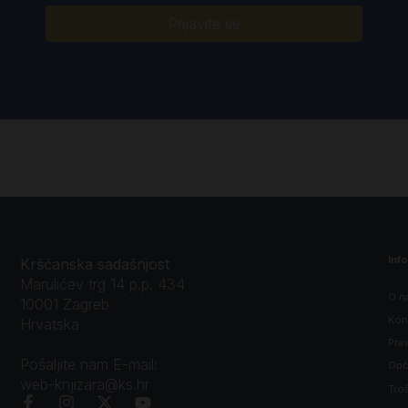
Prijavite se
Inf
Kršćanska sadašnjost
Marulićev trg 14 p.p. 434
O n
10001 Zagreb
Kon
Hrvatska
Prav
Pošaljite nam E-mail:
Opći
web-knjizara@ks.hr
Tro