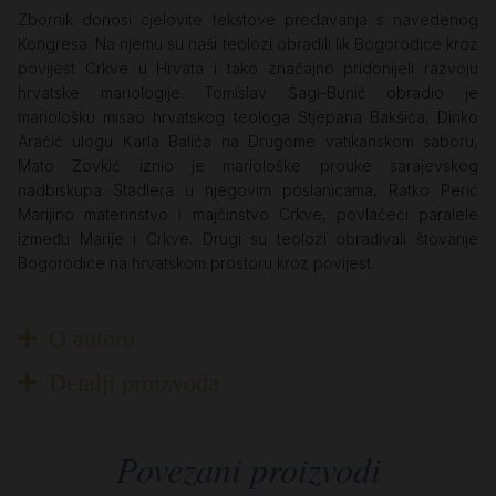
Zbornik donosi cjelovite tekstove predavanja s navedenog
Kongresa. Na njemu su naši teolozi obradili lik Bogorodice kroz
povijest Crkve u Hrvata i tako značajno pridonijeli razvoju
hrvatske mariologije. Tomislav Šagi-Bunić obradio je
mariološku misao hrvatskog teologa Stjepana Bakšića, Dinko
Aračić ulogu Karla Balića na Drugome vatikanskom saboru,
Mato Zovkić iznio je mariološke prouke sarajevskog
nadbiskupa Stadlera u njegovim poslanicama, Ratko Perić
Marijino materinstvo i majčinstvo Crkve, povlačeći paralele
između Marije i Crkve. Drugi su teolozi obrađivali štovanje
Bogorodice na hrvatskom prostoru kroz povijest.
O autoru
Detalji proizvoda
Povezani proizvodi