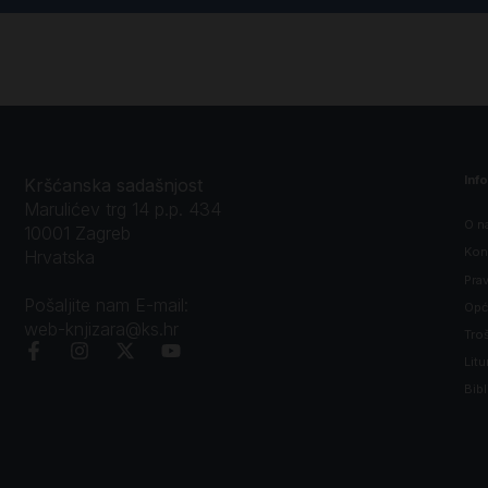
Inf
Kršćanska sadašnjost
Marulićev trg 14 p.p. 434
O n
10001 Zagreb
Kon
Hrvatska
Prav
Pošaljite nam E-mail:
Opći
web-knjizara@ks.hr
Tro
Litu
Bibl