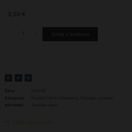
3,50
€
-
+
Dodaj u košaricu
Šifra:
9330110
Kategorije
Povijest Crkve i kršćanstva
,
Teologija i povijest
Biblioteka
Teološki radovi
Opis proizvoda