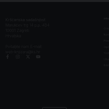
Inf
Kršćanska sadašnjost
Marulićev trg 14 p.p. 434
O n
10001 Zagreb
Kon
Hrvatska
Prav
Pošaljite nam E-mail:
Opći
web-knjizara@ks.hr
Tro
Litu
Bibl