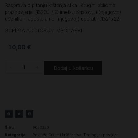
Rasprava o pitanju krštenja slika i drugim oblicima
praznovjerja (1320.) / O imetku Kristovu i (njegovih)
učenika ili apostola i o (njegovoj) uporabi (1321./22)
SCRIPTA AUCTORUM MEDII AEVI
10,00
€
-
+
Dodaj u košaricu
Šifra:
9050250
Kategorije
Povijest Crkve i kršćanstva
,
Teologija i povijest