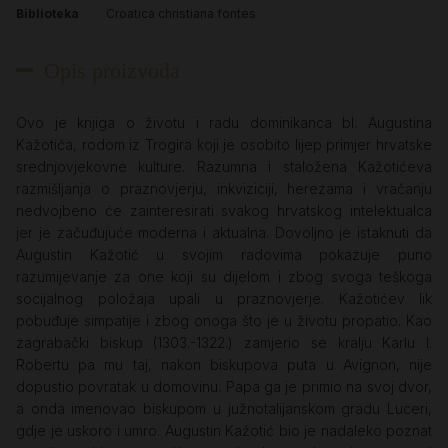
Biblioteka
Croatica christiana fontes
Opis proizvoda
Ovo je knjiga o životu i radu dominikanca bl. Augustina
Kažotića, rodom iz Trogira koji je osobito lijep primjer hrvatske
srednjovjekovne kulture. Razumna i staložena Kažotićeva
razmišljanja o praznovjerju, inkviziciji, herezama i vračanju
nedvojbeno će zainteresirati svakog hrvatskog intelektualca
jer je začuđujuće moderna i aktualna. Dovoljno je istaknuti da
Augustin Kažotić u svojim radovima pokazuje puno
razumijevanje za one koji su dijelom i zbog svoga teškoga
socijalnog položaja upali u praznovjerje. Kažotićev lik
pobuđuje simpatije i zbog onoga što je u životu propatio. Kao
zagrabački biskup (1303.-1322.) zamjerio se kralju Karlu I.
Robertu pa mu taj, nakon biskupova puta u Avignon, nije
dopustio povratak u domovinu. Papa ga je primio na svoj dvor,
a onda imenovao biskupom u južnotalijanskom gradu Luceri,
gdje je uskoro i umro. Augustin Kažotić bio je nadaleko poznat