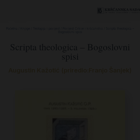
Početna
/
Knjige
/
Teologija i povijest
/
Povijest Crkve i kršćanstva
/ Scripta theologica –
Bogoslovni spisi
Scripta theologica – Bogoslovni
spisi
Augustin Kažotić (priredio:Franjo Šanjek)