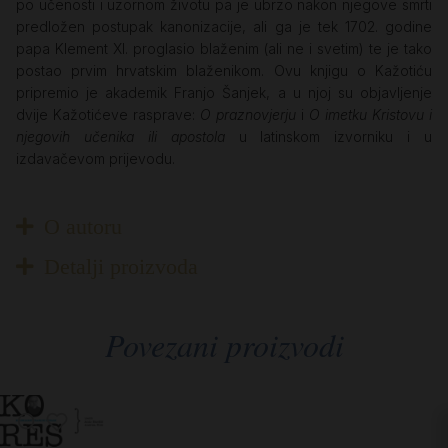
po učenosti i uzornom životu pa je ubrzo nakon njegove smrti
predložen postupak kanonizacije, ali ga je tek 1702. godine
papa Klement XI. proglasio blaženim (ali ne i svetim) te je tako
postao prvim hrvatskim blaženikom. Ovu knjigu o Kažotiću
pripremio je akademik Franjo Šanjek, a u njoj su objavljenje
dvije Kažotićeve rasprave:
O praznovjerju
i
O imetku Kristovu i
njegovih učenika ili apostola
u latinskom izvorniku i u
izdavačevom prijevodu.
O autoru
Detalji proizvoda
Povezani proizvodi