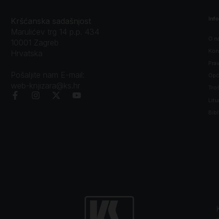
Inf
Kršćanska sadašnjost
Marulićev trg 14 p.p. 434
O n
10001 Zagreb
Kon
Hrvatska
Prav
Pošaljite nam E-mail:
Opći
web-knjizara@ks.hr
Tro
Litu
Bibl