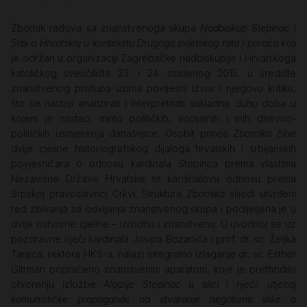
Zbornik radova sa znanstvenoga skupa
Nadbiskup Stepinac i
Srbi u Hrvatskoj u kontekstu Drugoga svjetskog rata i poraća
koji
je održan u organizaciji Zagrebačke nadbiskupije i Hrvatskoga
katoličkog sveučilišta 23. i 24. studenog 2015. u središte
znanstvenog pristupa uzima povijesni izvor i njegovu kritiku,
što se nastoji analizirati i interpretirati sukladno duhu doba u
kojem je nastao, mimo političkih, socijalnih i inih dnevno-
političkih usmjerenja današnjice. Osobit prinos
Zbornika
čine
dvije cjeline historiografskog dijaloga hrvatskih i srbijanskih
povjesničara o odnosu kardinala Stepinca prema vlastima
Nezavisne Države Hrvatske te kardinalovu odnosu prema
Srpskoj pravoslavnoj Crkvi. Struktura
Zbornika
slijedi utvrđeni
red zbivanja za odvijanja znanstvenog skupa i podijeljena je u
dvije osnovne cjeline – uvodnu i znanstvenu. U uvodnoj se uz
pozdravne riječi kardinala Josipa Bozanića i prof. dr. sc. Željka
Tanjića, rektora HKS-a, nalazi integralno izlaganje dr. sc. Esther
Gitrman popraćeno znanstvenim aparatom, koje je prethodilo
otvorenju izložbe
Alojzije Stepinac u slici i riječi: utjecaj
komunističke propagande na stvaranje negativne slike o