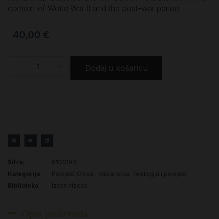
context of World War II and the post-war period
40,00
€
-
+
Dodaj u košaricu
Šifra:
9103190
Kategorije
Povijest Crkve i kršćanstva
,
Teologija i povijest
Biblioteka
Izvan nizova
Opis proizvoda