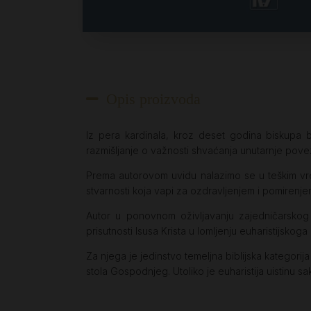
Opis proizvoda
Iz pera kardinala, kroz deset godina biskupa 
razmišljanje o važnosti shvaćanja unutarnje povez
Prema autorovom uvidu nalazimo se u teškim vrem
stvarnosti koja vapi za ozdravljenjem i pomirenje
Autor u ponovnom oživljavanju zajedničarskog s
prisutnosti Isusa Krista u lomljenju euharistijskog
Za njega je jedinstvo temeljna biblijska kategorija
stola Gospodnjeg. Utoliko je euharistija uistinu sa