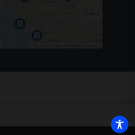
Leaflet
|
© OpenStreetMap contributors