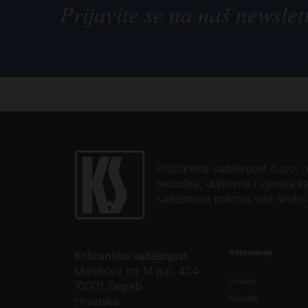
Prijavite se na naš newslet
Kršćanska sadašnjost d.o.o. naj
teološka, duhovna i vjerska li
sadašnjost pokriva vrlo širok
Informacije
Kršćanska sadašnjost
Marulićev trg 14 p.p. 434
O nama
10001 Zagreb
Kontakt
Hrvatska