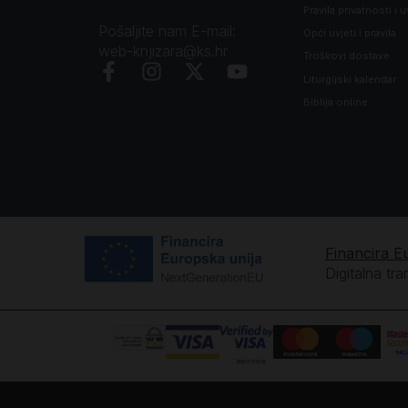
Pravila privatnosti i u
Pošaljite nam E-mail:
Opći uvjeti i pravila
web-knjizara@ks.hr
Troškovi dostave
Liturgijski kalendar
Biblija online
Financira E
Digitalna tr