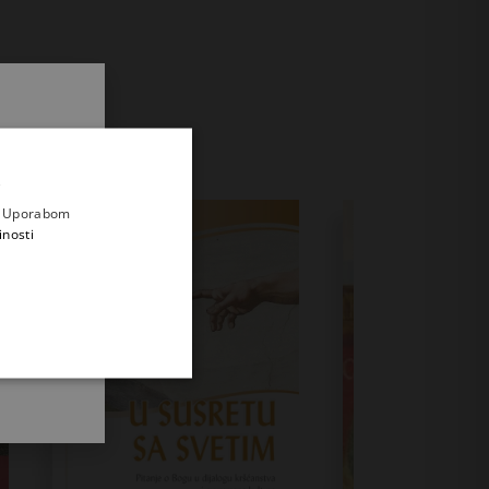
.
i prvi
e
a. Uporabom
inosti