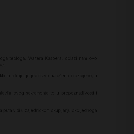
dnoga teologa, Waltera Kaspera, dolazi nam ovo
ve.
ima u kojoj je jedinstvo narušeno i razbijeno, u
lavlja ovog sakramenta te u prepoznatljivosti i
 toga puta vidi u zajedničkom okupljanju oko jednoga