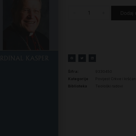
-
+
Dodaj 
Šifra:
9330450
Kategorije
Povijest Crkve i kršća
Biblioteka
Teološki radovi