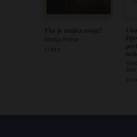
Uka
Tko je majka moja?
Dje
Marija Pehar
povi
17,50
€
teol
Vla
Svir
20,