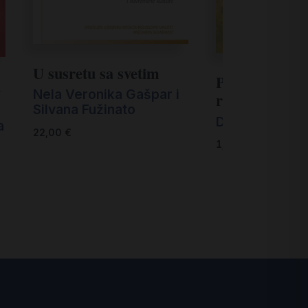
U susretu sa svetim
Pojam numen
i
Nela Veronika Gašpar i
rimskoj religij
Silvana Fužinato
Dragutin Nova
a
22,00
€
1,50
€