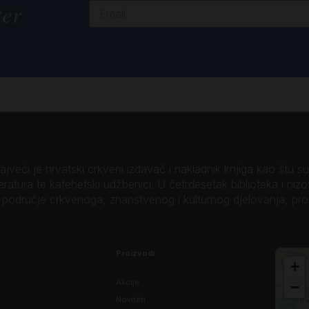
ter
veći je hrvatski crkveni izdavač i nakladnik knjiga kao štu su B
teratura te katehetski udžbenici. U četrdesetak biblioteka i niz
o područje crkvenoga, znanstvenog i kulturnog djelovanja, pr
Proizvodi
+
Akcije
−
Noviteti