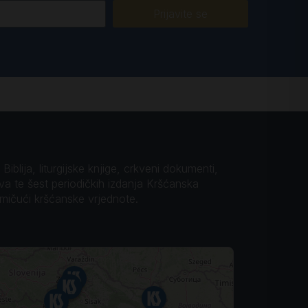
Prijavite se
iblija, liturgijske knjige, crkveni dokumenti,
ova te šest periodičkih izdanja Kršćanska
omičući kršćanske vrjednote.