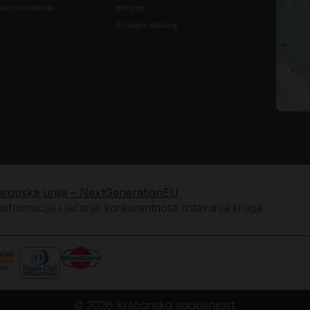
vjeti korištenja
eKnjige
Prodajni katalog
uropska unija – NextGenerationEU
ansformacija i jačanje konkurentnosti izdavanja knjiga
© 2026. Kršćanska sadašnjost