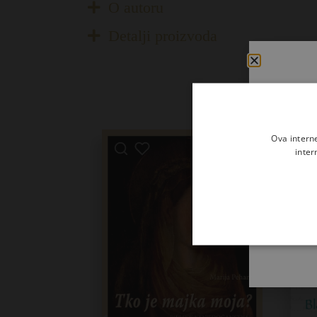
O autoru
Detalji proizvoda
Ova intern
inter