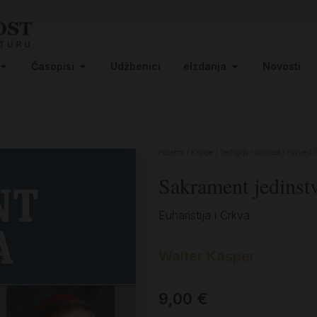
Časopisi
Udžbenici
eIzdanja
Novosti
Početna
/
Knjige
/
Teologija i povijest
/
Povijest 
Sakrament jedinst
Euharistija i Crkva
Walter Kasper
9,00
€