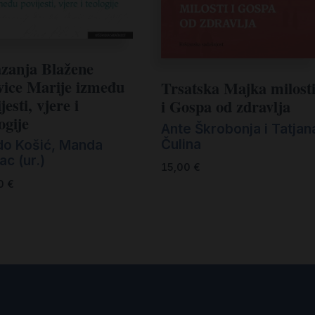
zanja Blažene
vice Marije između
Trsatska Majka milost
jesti, vjere i
i Gospa od zdravlja
ogije
Ante Škrobonja i Tatjan
Čulina
do Košić, Manda
ac (ur.)
15,00
€
00
€