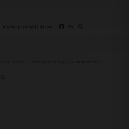
Vjerski predmeti i darovi
Crkve i kršćanstva
/
Sustavna i praktična teologija
/ Sakrament jedinstva
va