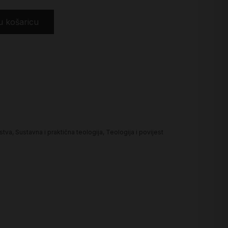
u košaricu
nstva
,
Sustavna i praktična teologija
,
Teologija i povijest