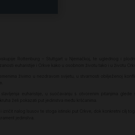
biskupije Rottenburg – Stuttgart u Njemačkoj, te uglednog i plo
anosti euharistije i Crkve kako u osobnom životu tako i u životu Crk
enima živimo u nezdravom svijetu, u stvarnosti obilježenoj konflikt
m.
lavljenja euharistije, u suočavanju s otvorenim pitanjima glede s
a kruha želi pokazati put jedinstva među kršćanima.
 i izričit nalog Isusov te stoga istinski put Crkve, dok konkretni cilj
krament jedinstva.