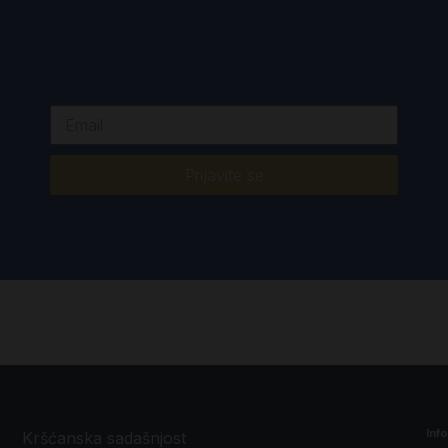
Prijavite se
Inf
Kršćanska sadašnjost