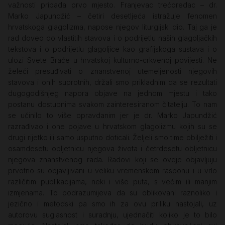
važnosti pripada prvo mjesto. Franjevac trećoredac – dr.
Marko Japundžić – četiri desetljeća istražuje fenomen
hrvatskoga glagolizma, napose njegov liturgijski dio. Taj ga je
rad doveo do vlastitih stavova i o podrijetlu naših glagoljačkih
tekstova i o podrijetlu glagoljice kao grafijskoga sustava i o
ulozi Svete Braće u hrvatskoj kulturno-crkvenoj povijesti. Ne
želeći presuđivati o znanstvenoj utemeljenosti njegovih
stavova i onih suprotnih, držali smo prikladnim da se rezultati
dugogodišnjeg napora objave na jednom mjestu i tako
postanu dostupnima svakom zainteresiranom čitatelju. To nam
se učinilo to više opravdanim jer je dr. Marko Japundžić
razrađivao i one pojave u hrvatskom glagolizmu kojih su se
drugi rijetko ili samo usputno doticali. Željeli smo time obilježiti i
osamdesetu obljetnicu njegova života i četrdesetu obljetnicu
njegova znanstvenog rada. Radovi koji se ovdje objavljuju
prvotno su objavljivani u veliku vremenskom rasponu i u vrlo
različitim publikacijama, neki i više puta, s većim ili manjim
izmjenama. To podrazumijeva da su oblikovani raznoliko i
jezično i metodski pa smo ih za ovu priliku nastojali, uz
autorovu suglasnost i suradnju, ujednačiti koliko je to bilo