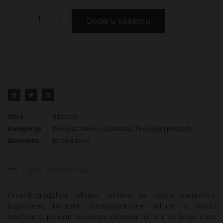
-
+
Dodaj u košaricu
Šifra:
9101230
Kategorije
Povijest Crkve i kršćanstva
,
Teologija i povijest
Biblioteka
Izvan nizova
Opis proizvoda
Hrvatskoglagoljski tekstovi iznimno su važna sastavnica
tropismene hrvatske srednjovjekovne kulture, a medu
tekstovima pisanim hrvatskim idiomima njima i po broju i po