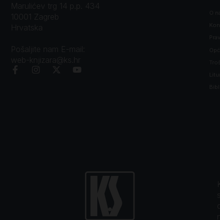
Marulićev trg 14 p.p. 434
O n
10001 Zagreb
Kon
Hrvatska
Prav
Pošaljite nam E-mail:
Opći
web-knjizara@ks.hr
Tro
Litu
Bibl