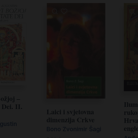
ožjoj –
Ilum
 Dei. II.
Laici i svjetovna
ruko
dimenzija Crkve
Hrva
ugustin
engl
Bono Zvonimir Šagi
Anđe