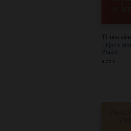
Ti nisi siš
Ljiljana Ma
Vlašić
4,00
€