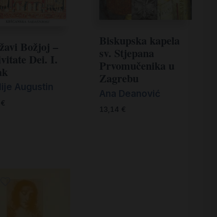
Biskupska kapela
žavi Božjoj –
sv. Stjepana
vitate Dei. I.
Prvomučenika u
ak
Zagrebu
ije Augustin
Ana Deanović
0
€
13,14
€