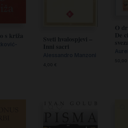
O dr
De ci
ao s križa
Sveti hvalospjevi –
svez
tković-
Inni sacri
Aurel
Alessandro Manzoni
50,0
4,00
€