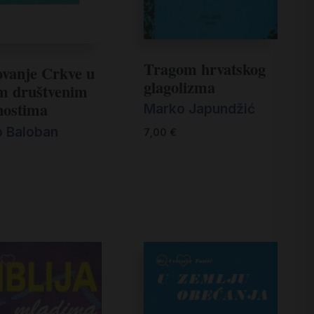
Tragom hrvatskog
ovanje Crkve u
glagolizma
m društvenim
nostima
Marko Japundžić
p Baloban
7,00
€
€