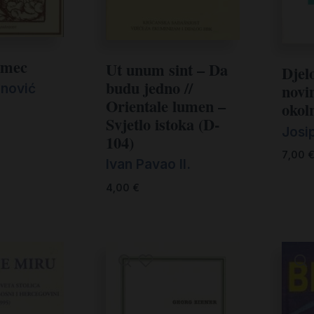
amec
Ut unum sint – Da
Djel
budu jedno //
novi
inović
Orientale lumen –
okol
Svjetlo istoka (D-
Josi
104)
7,00
Ivan Pavao II.
4,00
€