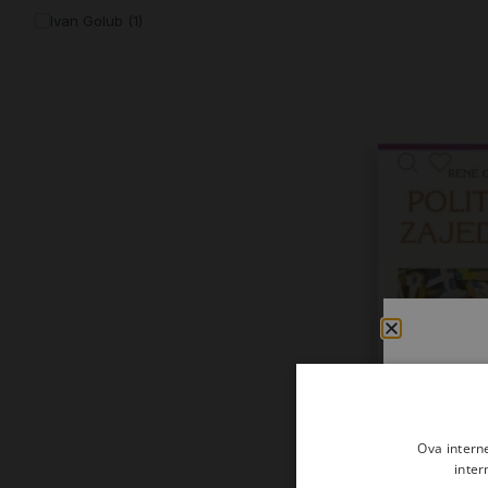
Ivan Golub (1)
Ivan Pavao II. (1)
Josip Baloban (1)
Josip Turčinović (1)
Kongregacija za sakramente i
bogoštovlje (1)
Ljiljana Matković-Vlašić (1)
Lush Gjergji (1)
Marko Japundžić (1)
René Coste (1)
Velimir Blažević (prir.) (1)
Zvonimir Izidor Herman (prir.) (1)
Ova intern
inter