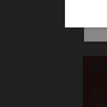
Političke z
René Cost
8,00
€