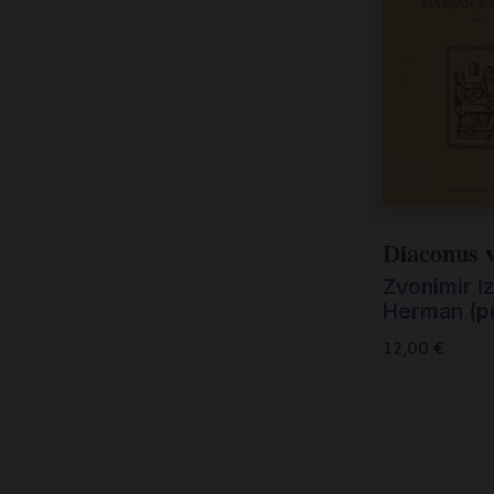
Diaconus 
Zvonimir I
Herman (pr
12,00
€