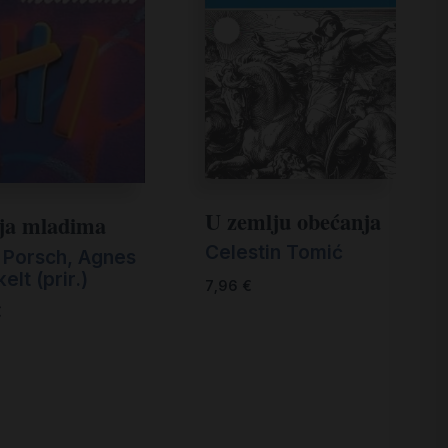
U zemlju obećanja
ija mladima
Celestin Tomić
x Porsch, Agnes
lt (prir.)
7,96
€
€