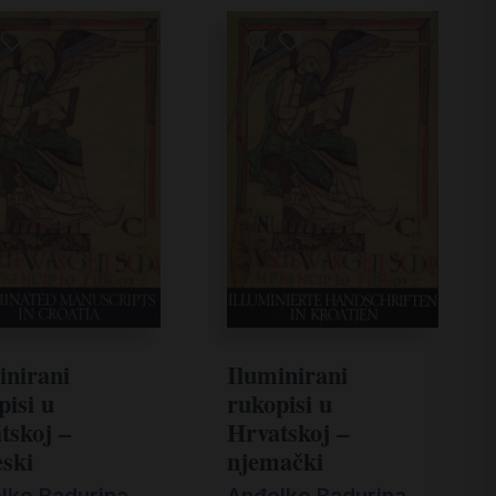
inirani
Iluminirani
pisi u
rukopisi u
tskoj –
Hrvatskoj –
eski
njemački
lko Badurina
Anđelko Badurina