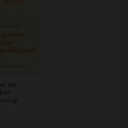
av nije
jena
Gjergji
€