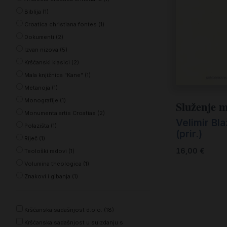
Kršćanin i svijet
Biblija (1)
Liturgija, kateheza i pastoral
Croatica christiana fontes (1)
Dokumenti (2)
Liturgija, pastoral i kateheza
Izvan nizova (5)
Ljetna preporuka knjiga
Kršćanski klasici (2)
Mala knjižnica "Kane" (1)
Ljetna priča Kršćanske sadašnjosti
Metanoja (1)
Nekategorizirane
Monografije (1)
Služenje 
Monumenta artis Croatiae (2)
Obitelj, djeca i mladi
Velimir Bl
Polazišta (1)
(prir.)
Povijest i teologija
Riječ (1)
16,00
€
Teološki radovi (1)
Prva pričest i krizma
Volumina theologica (1)
Teologija
Znakovi i gibanja (1)
Teologija i povijest
Kršćanska sadašnjost d.o.o. (18)
Tjedan Laudato-si'
Kršćanska sadašnjost u suizdanju s