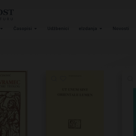
Časopisi
Udžbenici
eIzdanja
Novosti