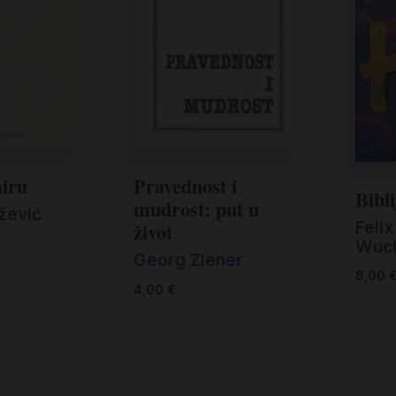
miru
Pravednost i
Bibl
mudrost: put u
ažević
Feli
život
Wucke
Georg Ziener
8,00
4,00
€