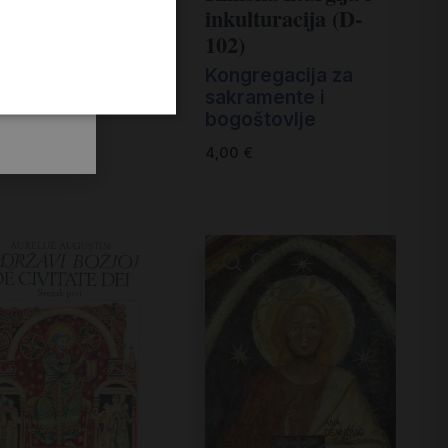
otvorke
inkulturacija (D-
102)
ica Šutej
Kongregacija za
€
sakramente i
bogoštovlje
4,00
€