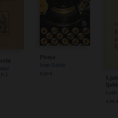
Pisma
verbi
Ivan Golub
zidor
ir.)
8,00
€
Ljub
ljubl
Lush 
4,00