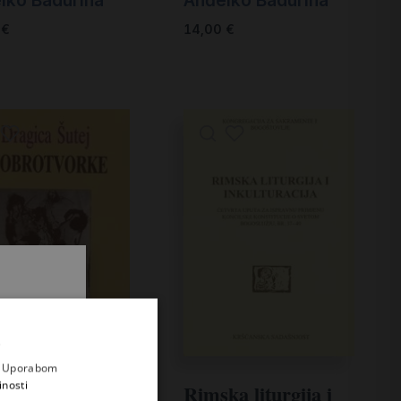
0
€
14,00
€
.
i prvi
e
a. Uporabom
inosti
Rimska liturgija i