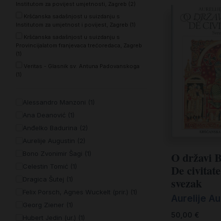
Institutom za povijest umjetnosti, Zagreb (2)
Udžbenici
Kršćanska sadašnjost u suizdanju s
Veliki popusti
Institutom za umjetnost i povijest, Zagreb (1)
Kršćanska sadašnjost u suizdanju s
Vjerski predmeti i darovi
Provincijalatom franjevaca trećoredaca, Zagreb
(1)
Veritas - Glasnik sv. Antuna Padovanskoga
(1)
Alessandro Manzoni (1)
Ana Deanović (1)
Anđelko Badurina (2)
Aurelije Augustin (2)
O državi B
Bono Zvonimir Šagi (1)
De civitate
Celestin Tomić (1)
svezak
Dragica Šutej (1)
Felix Porsch, Agnes Wuckelt (prir.) (1)
Aurelije A
Georg Ziener (1)
50,00
€
Hubert Jedin (ur.) (1)