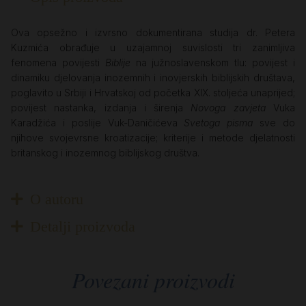
Ova opsežno i izvrsno dokumentirana studija dr. Petera
Kuzmića obrađuje u uzajamnoj suvislosti tri zanimljiva
fenomena povijesti
Biblije
na južnoslavenskom tlu: povijest i
dinamiku djelovanja inozemnih i inovjerskih biblijskih društava,
poglavito u Srbiji i Hrvatskoj od početka XIX. stoljeća unaprijed;
povijest nastanka, izdanja i širenja
Novoga zavjeta
Vuka
Karadžića i poslije Vuk-Daničićeva
Svetoga pisma
sve do
njihove svojevrsne kroatizacije; kriterije i metode djelatnosti
britanskog i inozemnog biblijskog društva.
O autoru
Detalji proizvoda
Povezani proizvodi