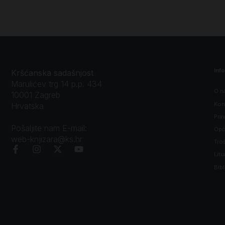
Inf
Kršćanska sadašnjost
Marulićev trg 14 p.p. 434
O n
10001 Zagreb
Kon
Hrvatska
Prav
Pošaljite nam E-mail:
Opći
web-knjizara@ks.hr
Tro
Litu
Bibl