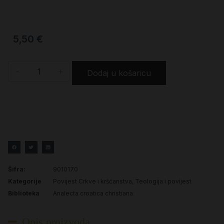
5,50
€
-
+
Dodaj u košaricu
Šifra:
9010170
Kategorije
Povijest Crkve i kršćanstva
,
Teologija i povijest
Biblioteka
Analecta croatica christiana
Opis proizvoda