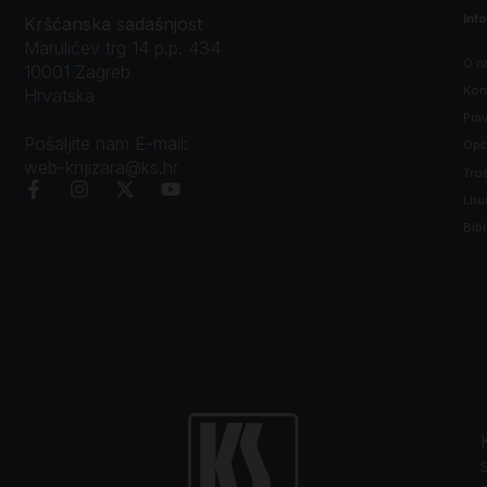
Inf
Kršćanska sadašnjost
Marulićev trg 14 p.p. 434
O n
10001 Zagreb
Kon
Hrvatska
Prav
Pošaljite nam E-mail:
Opći
web-knjizara@ks.hr
Tro
Litu
Bibl