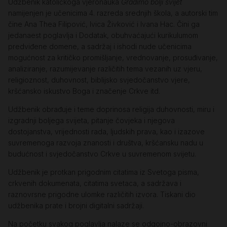
Udžbenik katoličkoga vjeronauka
Gradimo bolji svijet
namijenjen je učenicima 4. razreda srednjih škola, a autorski tim
čine Ana Thea Filipović, Ivica Živković i Ivana Hac. Čini ga
jedanaest poglavlja i Dodatak, obuhvaćajući kurikulumom
predviđene domene, a sadržaj i ishodi nude učenicima
mogućnost za kritičko promišljanje, vrednovanje, prosuđivanje,
analiziranje, razumijevanje različitih tema vezanih uz vjeru,
religioznost, duhovnost, biblijsko svjedočanstvo vjere,
kršćansko iskustvo Boga i značenje Crkve itd.
Udžbenik obrađuje i teme doprinosa religija duhovnosti, miru i
izgradnji boljega svijeta, pitanje čovjeka i njegova
dostojanstva, vrijednosti rada, ljudskih prava, kao i izazove
suvremenoga razvoja znanosti i društva, kršćansku nadu u
budućnost i svjedočanstvo Crkve u suvremenom svijetu.
Udžbenik je protkan prigodnim citatima iz Svetoga pisma,
crkvenih dokumenata, citatima svetaca, a sadržava i
raznovrsne prigodne ulomke različitih izvora. Tiskani dio
udžbenika prate i brojni digitalni sadržaji.
Na početku svakog poglavlja nalaze se odgojno-obrazovni