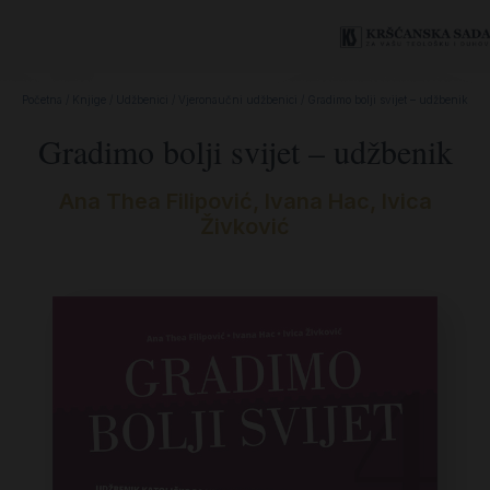
Početna
/
Knjige
/
Udžbenici
/
Vjeronaučni udžbenici
/ Gradimo bolji svijet – udžbenik
Gradimo bolji svijet – udžbenik
Ana Thea Filipović
,
Ivana Hac
,
Ivica
Živković