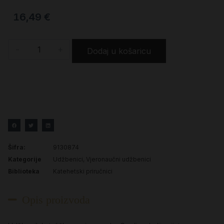
16,49
€
-
+
Dodaj u košaricu
Šifra:
9130874
Kategorije
Udžbenici
,
Vjeronaučni udžbenici
Biblioteka
Katehetski priručnici
Opis proizvoda