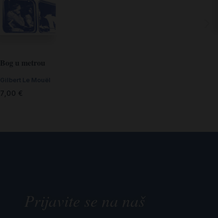
Bog u metrou
Gilbert Le Mouël
7,00
€
Prijavite se na naš