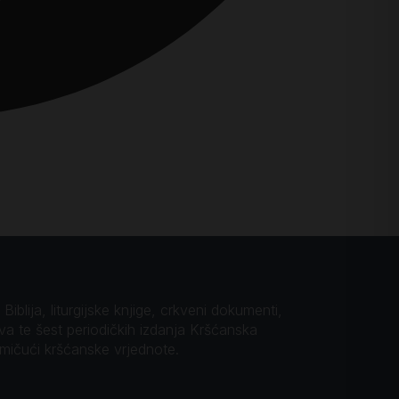
iblija, liturgijske knjige, crkveni dokumenti,
ova te šest periodičkih izdanja Kršćanska
omičući kršćanske vrjednote.