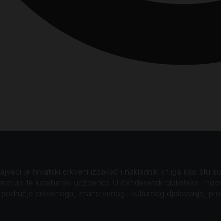
veći je hrvatski crkveni izdavač i nakladnik knjiga kao štu su B
teratura te katehetski udžbenici. U četrdesetak biblioteka i niz
o područje crkvenoga, znanstvenog i kulturnog djelovanja, pr