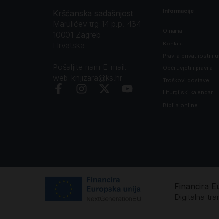
Informacije
Kršćanska sadašnjost
Marulićev trg 14 p.p. 434
O nama
10001 Zagreb
Kontakt
Hrvatska
Pravila privatnosti i u
Pošaljite nam E-mail:
Opći uvjeti i pravila
web-knjizara@ks.hr
Troškovi dostave
Liturgijski kalendar
Biblija online
Financira E
Digitalna tr