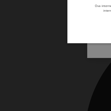
Ova intern
inter