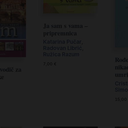
Ja sam s vama –
pripremnica
Katarina Pučar
,
Radovan Librić
,
Ružica Razum
Rođe
7,00
€
nika
vodič za
umri
ke
Crist
Simo
15,00