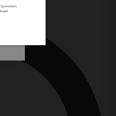
e
a. Uporabom
inosti