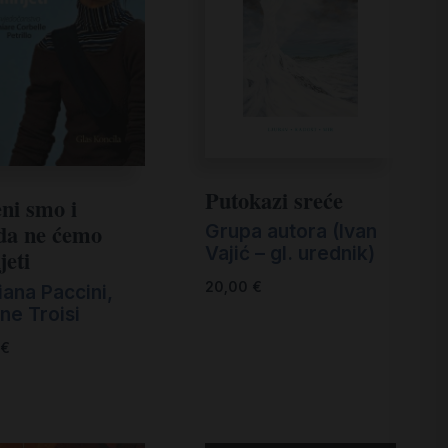
Putokazi sreće
ni smo i
da ne ćemo
Grupa autora (Ivan
Vajić – gl. urednik)
jeti
20,00
€
iana Paccini
,
ne Troisi
€