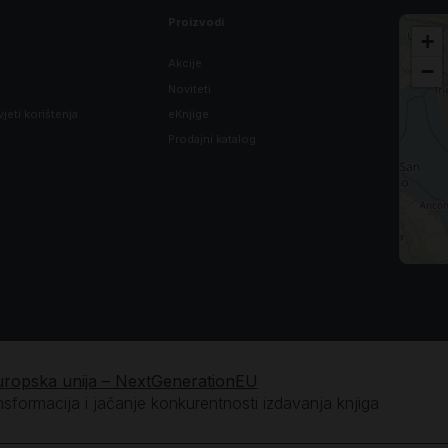
Proizvodi
+
Akcije
−
Noviteti
vjeti korištenja
eKnjige
Prodajni katalog
uropska unija – NextGenerationEU
ansformacija i jačanje konkurentnosti izdavanja knjiga