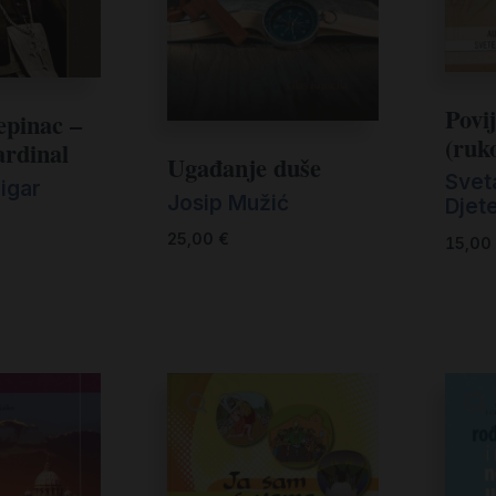
Povi
tepinac –
(ruko
ardinal
Ugađanje duše
Svet
igar
Josip Mužić
Djete
25,00
€
15,00