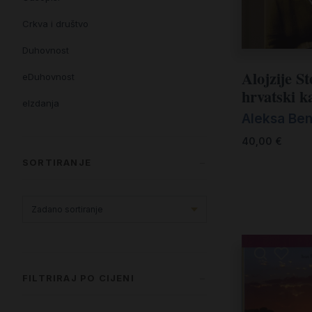
Crkva i društvo
Duhovnost
Alojzije S
eDuhovnost
hrvatski k
eIzdanja
Aleksa Ben
eKnjiževnost
40,00
€
Enciklopedija i posebna izdanja
SORTIRANJE
Enciklopedije i posebna izdanja
eTeologija i povijest
Knjiga svima i svuda
Knjige drugih nakladnika
FILTRIRAJ PO CIJENI
Književnost