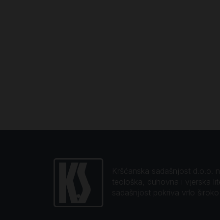
Kršćanska sadašnjost d.o.o. naj
teološka, duhovna i vjerska li
sadašnjost pokriva vrlo širok