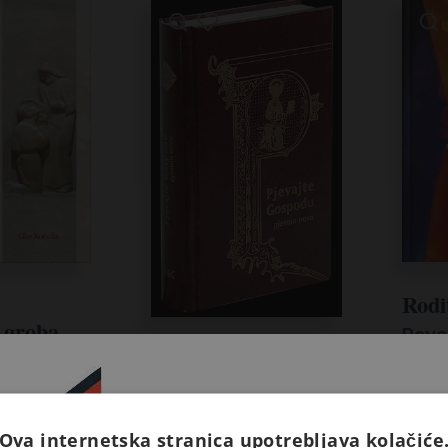
Rodit
 groba
Pava
Pjevajte Gospodu
ranjo
11,95
pjesmu novu
Hrvatska biskupska
konferencija
Ova internetska stranica upotrebljava kolačiće
Prijavite se na naš newsletter 