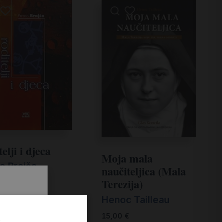
elji i djeca
Moja mala
o Brajša
naučiteljica (Mala
Terezija)
€
Henoc Tailleau
.
15,00
€
i prvi