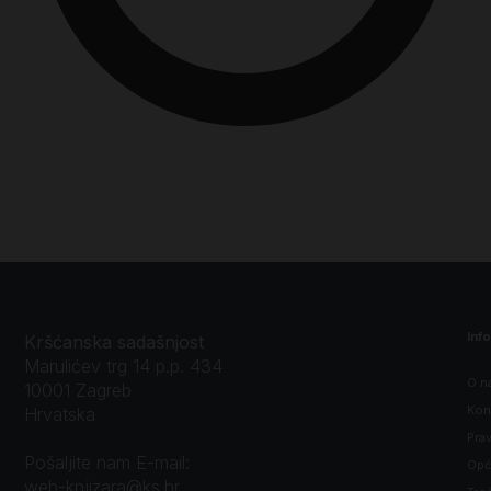
Inf
Kršćanska sadašnjost
Marulićev trg 14 p.p. 434
O n
10001 Zagreb
Kon
Hrvatska
Prav
Pošaljite nam E-mail:
Opći
web-knjizara@ks.hr