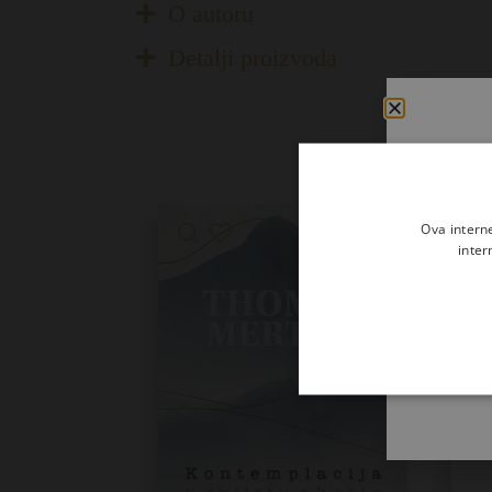
O autoru
Detalji proizvoda
Ova intern
inter