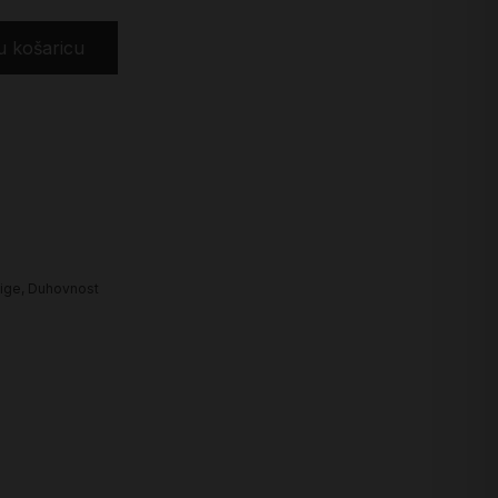
u košaricu
ige
,
Duhovnost