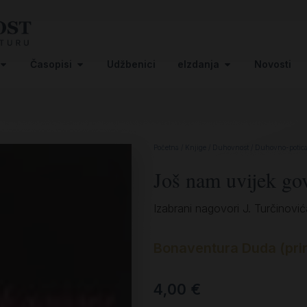
Časopisi
Udžbenici
eIzdanja
Novosti
Početna
/
Knjige
/
Duhovnost
/
Duhovno-potica
Još nam uvijek go
Izabrani nagovori J. Turčinović
Bonaventura Duda (prir
4,00
€