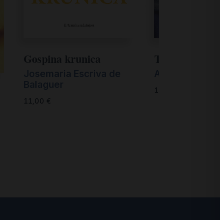
Gospina krunica
Tražitelj Bog
Josemaria Escriva de
Aurelio Mozze
Balaguer
16,00
€
11,00
€