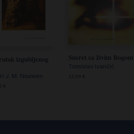
Susret sa živim Bogom
ratak izgubljenog
a
Tomislav Ivančić
ri J. M. Nouwen
12,00
€
00
€