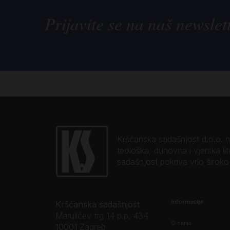
Prijavite se na naš newslet
Kršćanska sadašnjost d.o.o. naj
teološka, duhovna i vjerska li
sadašnjost pokriva vrlo širok
Informacije
Kršćanska sadašnjost
Marulićev trg 14 p.p. 434
O nama
10001 Zagreb