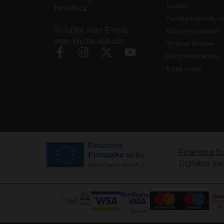
Kontakt
Hrvatska
Pravila privatnosti i u
Pošaljite nam E-mail:
Opći uvjeti i pravila
web-knjizara@ks.hr
Troškovi dostave
Liturgijski kalendar
Biblija online
Financira E
Digitalna tr