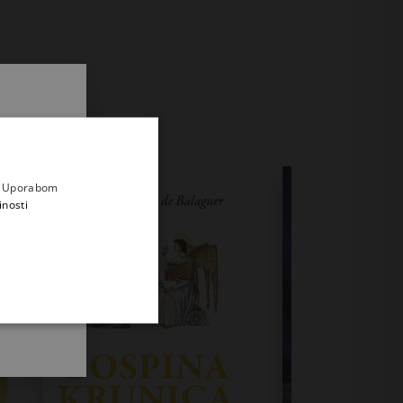
.
i prvi
e
a. Uporabom
inosti