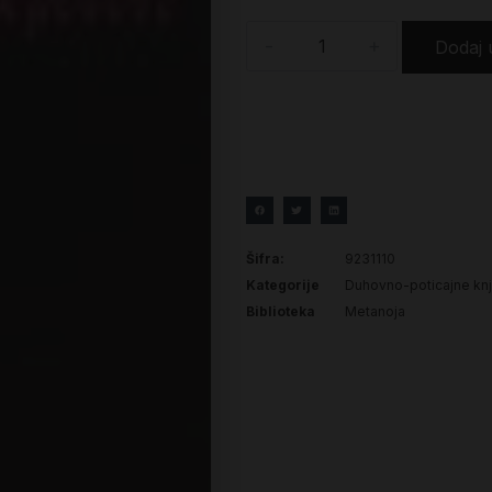
-
+
Dodaj 
Šifra:
9231110
Kategorije
Duhovno-poticajne knj
Biblioteka
Metanoja