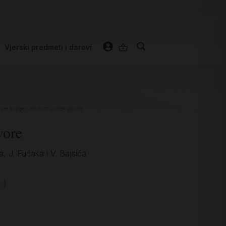
Vjerski predmeti i darovi
jne knjige
/ Još nam uvijek govore
vore
a, J. Fućaka i V. Bajsića
.)