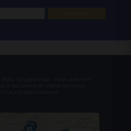
Prijavite se
iblija, liturgijske knjige, crkveni dokumenti,
ova te šest periodičkih izdanja Kršćanska
omičući kršćanske vrjednote.