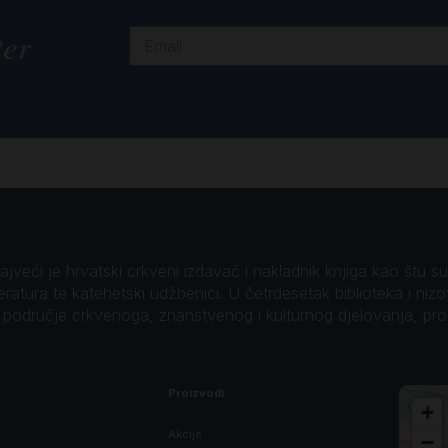
ter
veći je hrvatski crkveni izdavač i nakladnik knjiga kao štu su B
teratura te katehetski udžbenici. U četrdesetak biblioteka i niz
o područje crkvenoga, znanstvenog i kulturnog djelovanja, pr
Proizvodi
+
Akcije
−