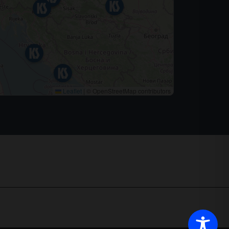
Leaflet
|
© OpenStreetMap contributors