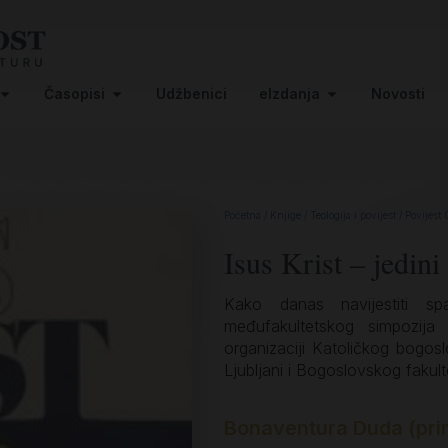
Časopisi
Udžbenici
eIzdanja
Novosti
Početna
/
Knjige
/
Teologija i povijest
/
Povijest 
Isus Krist – jedini 
Kako danas navijestiti s
međufakultetskog simpozij
organizaciji Katoličkog bogos
Ljubljani i Bogoslovskog faku
Bonaventura Duda (prir