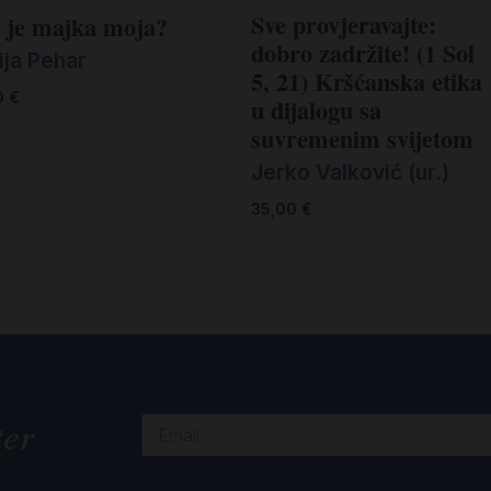
Sve provjeravajte:
 je majka moja?
dobro zadržite! (1 Sol
ija Pehar
5, 21) Kršćanska etika
0
€
u dijalogu sa
suvremenim svijetom
Jerko Valković (ur.)
35,00
€
ter