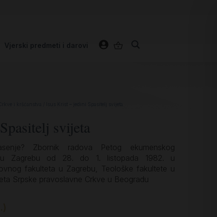
Vjerski predmeti i darovi
Crkve i kršćanstva
/ Isus Krist – jedini Spasitelj svijeta
Spasitelj svijeta
pasenje? Zbornik radova Petog ekumenskog
a u Zagrebu od 28. do 1. listopada 1982. u
lovnog fakulteta u Zagrebu, Teološke fakultete u
lteta Srpske pravoslavne Crkve u Beogradu
.)