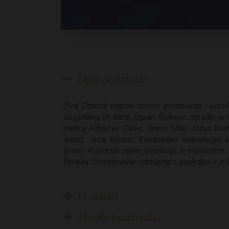
Opis proizvoda
Ovaj
Zbornik
najprje donosi predavanja i korefe
događanja tih dana. Stojan Gošević obradio je
tradiciji Katoličke Crkve,
Anton Strle:
Jezus Krist
danas,
Juraj Kolarić:
Eshatološka soteriologija
Grmič:
Kršćanski pojem odrešenja in marksizem
Štrukelj:
Oznanjevanje odrešenja s pogledom v pri
O autoru
Detalji proizvoda