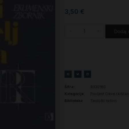
3,50
€
-
+
Dodaj 
Šifra:
9330160
Kategorije
Povijest Crkve i kršća
Biblioteka
Teološki radovi