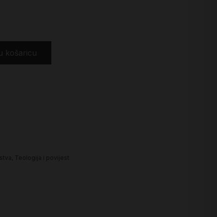
u košaricu
nstva
,
Teologija i povijest