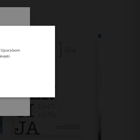
.
i prvi
e
a. Uporabom
inosti