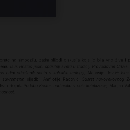
rate na simpoziju, zatim slijedi diskusija koja je bila vrlo živa 
 temu
Isus Hristos jedini spasitelj sveta u tradiciji Pravoslavne Crkve
us edini odrešenik sveta v katolički teologiji,
Atanasije Jevtić:
Isus
 u suvremenih
sljedbi, Amfilofije Radović:
Susret novovekovnog Za
,
Ivan Rojnik:
Podoba Kristus odršenika v naši katekizaciji,
Marijan Va
hodnost.