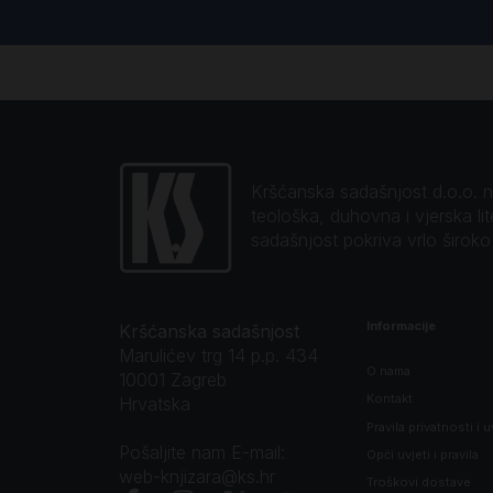
Kršćanska sadašnjost d.o.o. naj
teološka, duhovna i vjerska li
sadašnjost pokriva vrlo širok
Informacije
Kršćanska sadašnjost
Marulićev trg 14 p.p. 434
O nama
10001 Zagreb
Kontakt
Hrvatska
Pravila privatnosti i u
Pošaljite nam E-mail:
Opći uvjeti i pravila
web-knjizara@ks.hr
Troškovi dostave