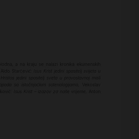
i plodna, a na kraju se nalazi kronika ekumenskih
,
Aldo Starčević:
Isus Krist jedini spasitelj svijeta u
 Hristos jedini spasitelj sveta u pravoslavnoj misli
pada sa istočnjačkim soteriologijama,
Vekoslav
lković:
Isus Krist – izazov za naše vrijeme,
Anton