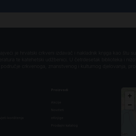
veći je hrvatski crkveni izdavač i nakladnik knjiga kao štu su B
teratura te katehetski udžbenici. U četrdesetak biblioteka i niz
o područje crkvenoga, znanstvenog i kulturnog djelovanja, pr
Proizvodi
+
Akcije
−
Noviteti
vjeti korištenja
eKnjige
Prodajni katalog