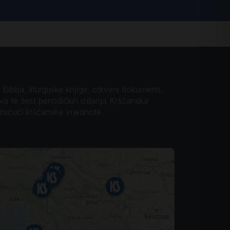
iblija, liturgijske knjige, crkveni dokumenti,
ova te šest periodičkih izdanja Kršćanska
omičući kršćanske vrjednote.