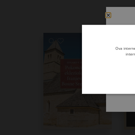
Ova intern
inter