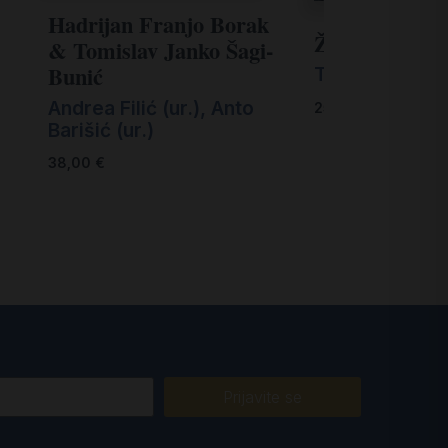
Hadrijan Franjo Borak
Željko Marde
& Tomislav Janko Šagi-
Bunić
Tonči Matulić
Andrea Filić (ur.)
,
Anto
25,00
€
Barišić (ur.)
38,00
€
Prijavite se