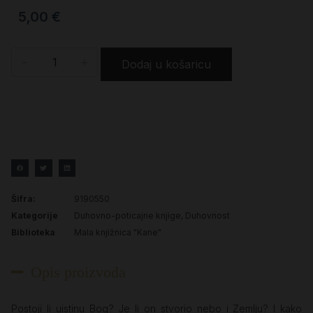
5,00
€
-
+
Dodaj u košaricu
Šifra:
9190550
Kategorije
Duhovno-poticajne knjige
,
Duhovnost
Biblioteka
Mala knjižnica "Kane"
Opis proizvoda
Postoji li uistinu Bog? Je li on stvorio nebo i Zemlju? I kako