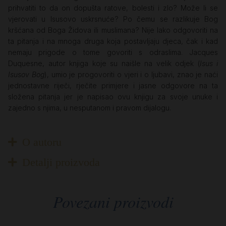
prihvatiti to da on dopušta ratove, bolesti i zlo? Može li se
vjerovati u Isusovo uskrsnuće? Po čemu se razlikuje Bog
kršćana od Boga Židova ili muslimana? Nije lako odgovoriti na
ta pitanja i na mnoga druga koja postavljaju djeca, čak i kad
nemaju prigode o tome govoriti s odraslima. Jacques
Duquesne, autor knjiga koje su naišle na velik odjek (
Isus i
Isusov Bog
), umio je progovoriti o vjeri i o ljubavi, znao je naći
jednostavne riječi, rječite primjere i jasne odgovore na ta
složena pitanja jer je napisao ovu knjigu za svoje unuke i
zajedno s njima, u nesputanom i pravom dijalogu.
O autoru
Detalji proizvoda
Povezani proizvodi