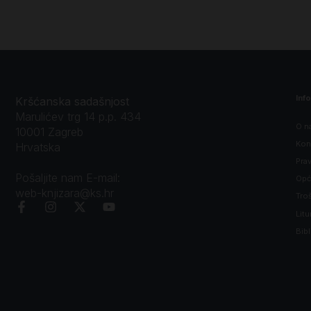
Inf
Kršćanska sadašnjost
Marulićev trg 14 p.p. 434
O n
10001 Zagreb
Kon
Hrvatska
Prav
Pošaljite nam E-mail:
Opći
web-knjizara@ks.hr
Tro
Litu
Bibl