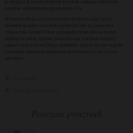
je njegovo ili njezino krštenje početak velikoga obraćenja,
početak veličanstvenoga povratka Ocu.
»Pomrčina Boga u postmodernim društvima, kao i kriza
temeljnih ljudskih i moralnih vrijednosti čije su posljedice
vidljive čak i unutar Crkve u pogledu zbrke oko božanski
objavljene istine, gubitka autentičnoga značenja liturgije i
zamućivanja svećeničkoga identiteta, snažno su me nagnale
na pisanje istinskoga katekizma duhovnoga života za sve
vjernike.«
O autoru
Detalji proizvoda
Povezani proizvodi