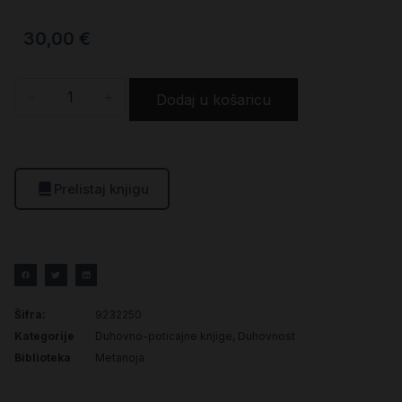
30,00
€
-
+
Dodaj u košaricu
Prelistaj knjigu
Šifra:
9232250
Kategorije
Duhovno-poticajne knjige
,
Duhovnost
Biblioteka
Metanoja