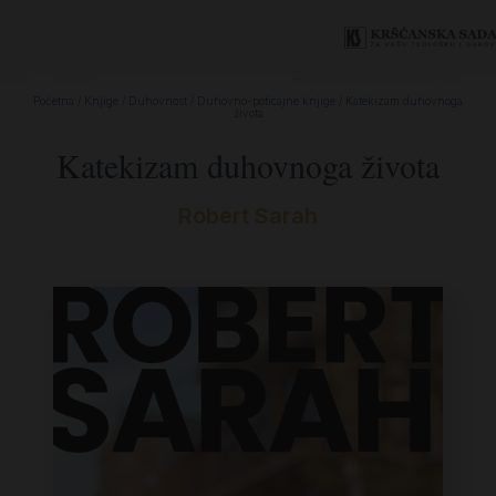
Početna
/
Knjige
/
Duhovnost
/
Duhovno-poticajne knjige
/ Katekizam duhovnoga
života
Katekizam duhovnoga života
Robert Sarah