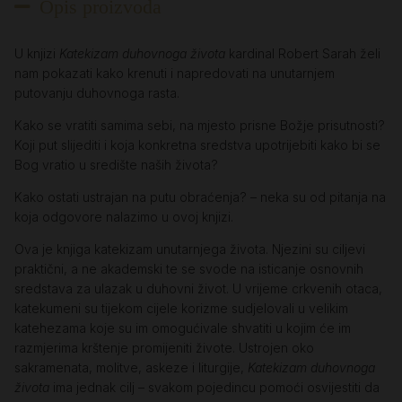
Opis proizvoda
U knjizi
Katekizam duhovnoga života
kardinal Robert Sarah želi
nam pokazati kako krenuti i napredovati na unutarnjem
putovanju duhovnoga rasta.
Kako se vratiti samima sebi, na mjesto prisne Božje prisutnosti?
Koji put slijediti i koja konkretna sredstva upotrijebiti kako bi se
Bog vratio u središte naših života?
Kako ostati ustrajan na putu obraćenja? – neka su od pitanja na
koja odgovore nalazimo u ovoj knjizi.
Ova je knjiga katekizam unutarnjega života. Njezini su ciljevi
praktični, a ne akademski te se svode na isticanje osnovnih
sredstava za ulazak u duhovni život. U vrijeme crkvenih otaca,
katekumeni su tijekom cijele korizme sudjelovali u velikim
katehezama koje su im omogućivale shvatiti u kojim će im
razmjerima krštenje promijeniti živote. Ustrojen oko
sakramenata, molitve, askeze i liturgije,
Katekizam duhovnoga
života
ima jednak cilj – svakom pojedincu pomoći osvijestiti da