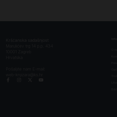
Inf
Kršćanska sadašnjost
Marulićev trg 14 p.p. 434
O n
10001 Zagreb
Kon
Hrvatska
Prav
Pošaljite nam E-mail:
Opći
web-knjizara@ks.hr
Tro
Litu
Bibl