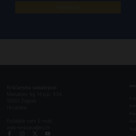
Prijavite se
Inf
Kršćanska sadašnjost
Marulićev trg 14 p.p. 434
O n
10001 Zagreb
Kon
Hrvatska
Prav
Pošaljite nam E-mail:
Opći
web-knjizara@ks.hr
Tro