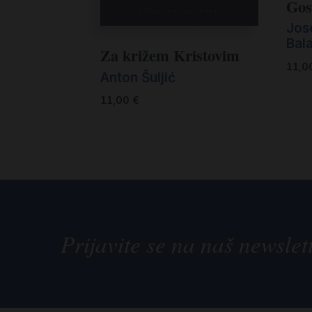
Gos
Jos
Bal
Za križem Kristovim
11,0
Anton Šuljić
11,00
€
Prijavite se na naš newslet