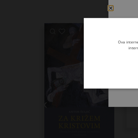
Ova intern
inter