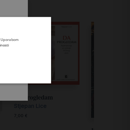
.
i prvi
e
a. Uporabom
inosti
Da progledam
Stjepan Lice
7,00
€