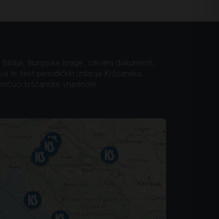
iblija, liturgijske knjige, crkveni dokumenti,
ova te šest periodičkih izdanja Kršćanska
omičući kršćanske vrjednote.