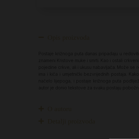
Opis proizvoda
Postaje križnoga puta danas pripadaju u redovitu 
znameni Kristove muke i smrti. Kao i ostali crkven
pojedine crkve, ali i ukusu nabavljača. Može se r
ima i kiča i umjetnički bezvrijednih postaja. K
načelo lijepoga, i postaje križnoga puta podliježu
autor je donio tekstove za svaku postaju pobožno
O autoru
Detalji proizvoda