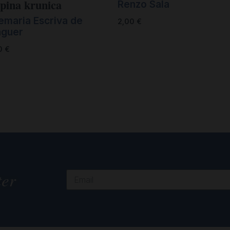
pina krunica
Renzo Sala
emaria Escriva de
2,00
€
aguer
0
€
ter