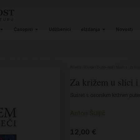
Časopisi
Udžbenici
eIzdanja
Novosti
Početna
/
Knjige
/
Duhovnost
/
Molitva
/ Za križ
Za križem u slici i 
Susret s osorskim križnim put
Anton Šuljić
12,00
€