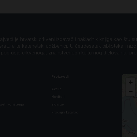
veći je hrvatski crkveni izdavač i nakladnik knjiga kao štu su B
teratura te katehetski udžbenici. U četrdesetak biblioteka i niz
o područje crkvenoga, znanstvenog i kulturnog djelovanja, pr
Proizvodi
+
Akcije
−
Noviteti
vjeti korištenja
eKnjige
Prodajni katalog