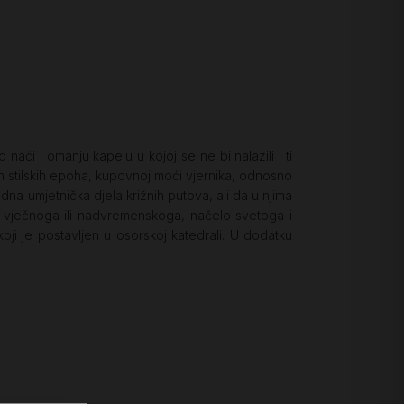
aći i omanju kapelu u kojoj se ne bi nalazili i ti
nih stilskih epoha, kupovnoj moći vjernika, odnosno
na umjetnička djela križnih putova, ali da u njima
lo vječnoga ili nadvremenskoga, načelo svetoga i
 koji je postavljen u osorskoj katedrali. U dodatku