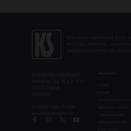
Kršćanska sadašnjost d.o.o. naj
teološka, duhovna i vjerska li
sadašnjost pokriva vrlo širok
Informacije
Kršćanska sadašnjost
Marulićev trg 14 p.p. 434
O nama
10001 Zagreb
Kontakt
Hrvatska
Pravila privatnosti i u
Pošaljite nam E-mail:
Opći uvjeti i pravila
web-knjizara@ks.hr
Troškovi dostave
Liturgijski kalendar
Biblija online