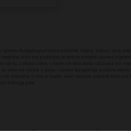
opremu liturgijskoga prostora katoličkih crkava. Gotovo da je teško n
i namještaj, križni put podlijegao je tijekom povijesti ukusima pojedi
eći da su, u skladu s time, u našim crkvama danas sačuvana vrlo vrijed
ako su osnovna načela u uresu i opremi liturgijskoga prostora nače
 tim kriterijima. U tom je svjetlu autor nastojao prikazati križni put
sti križnoga puta.