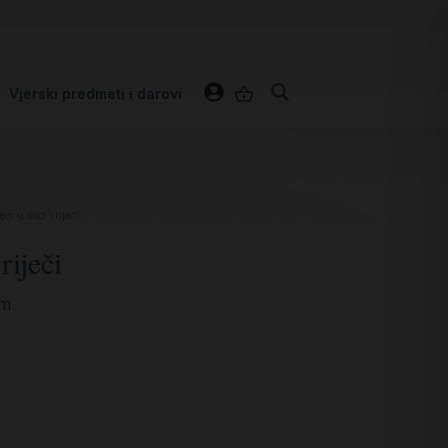
Vjerski predmeti i darovi
em u slici i riječi
riječi
em