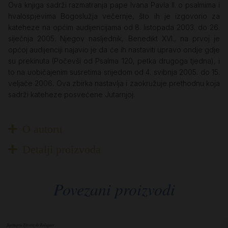
Ova knjiga sadrži razmatranja pape Ivana Pavla II. o psalmima i
hvalospjevima Bogoslužja večernje, što ih je izgovorio za
kateheze na općim audijencijama od 8. listopada 2003. do 26.
siječnja 2005. Njegov nasljednik, Benedikt XVI., na prvoj je
općoj audijenciji najavio je da će ih nastaviti upravo ondje gdje
su prekinuta (Počevši od Psalma 120, petka drugoga tjedna), i
to na uobičajenim susretima srijedom od 4. svibnja 2005. do 15.
veljače 2006. Ova zbirka nastavlja i zaokružuje prethodnu koja
sadrži kateheze posvećene Jutarnjoj.
O autoru
Detalji proizvoda
Povezani proizvodi