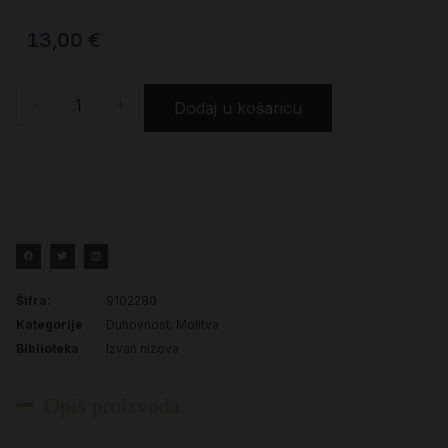
13,00
€
-
+
Dodaj u košaricu
Šifra:
9102280
Kategorije
Duhovnost
,
Molitva
Biblioteka
Izvan nizova
Opis proizvoda