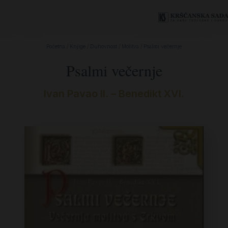
Početna
/
Knjige
/
Duhovnost
/
Molitva
/ Psalmi večernje
Psalmi večernje
Ivan Pavao II. – Benedikt XVI.