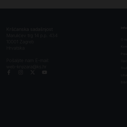
Inf
Kršćanska sadašnjost
Marulićev trg 14 p.p. 434
O n
10001 Zagreb
Kon
Hrvatska
Prav
Pošaljite nam E-mail:
Opći
web-knjizara@ks.hr
Tro
Litu
Bibl