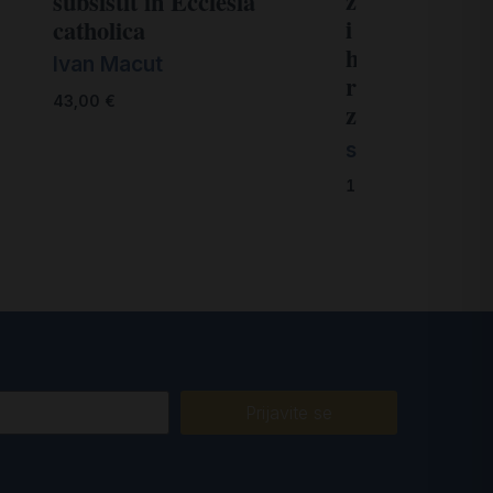
zajedništva u
subsistit in Ecclesia
i bosansko-
catholica
hercegovački
Ivan Macut
redovničkim
43,00
€
zajednicama
s. Mirjana Jur
18,00
€
Prijavite se