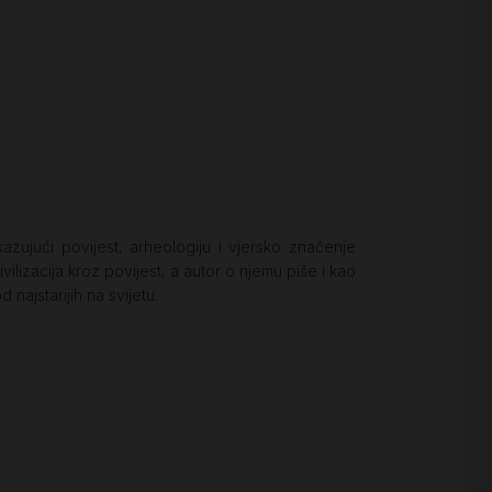
zujući povijest, arheologiju i vjersko značenje
civilizacija kroz povijest, a autor o njemu piše i kao
najstarijih na svijetu.