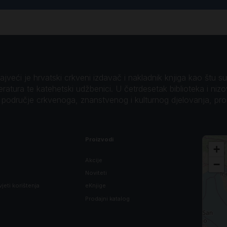
veći je hrvatski crkveni izdavač i nakladnik knjiga kao štu su B
teratura te katehetski udžbenici. U četrdesetak biblioteka i niz
o područje crkvenoga, znanstvenog i kulturnog djelovanja, pr
Proizvodi
+
Akcije
−
Noviteti
vjeti korištenja
eKnjige
Prodajni katalog