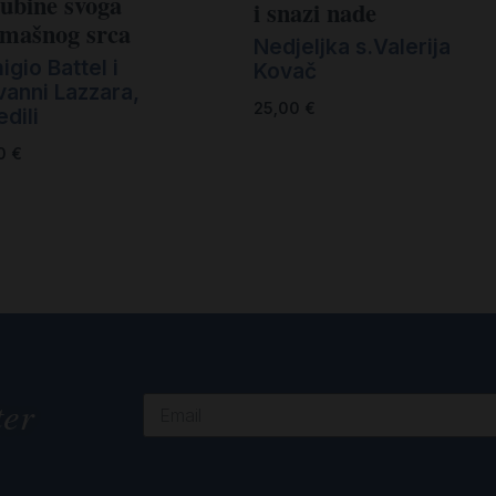
dubine svoga
i snazi nade
omašnog srca
Nedjeljka s.Valerija
gio Battel i
Kovač
vanni Lazzara,
25,00
€
edili
00
€
ter