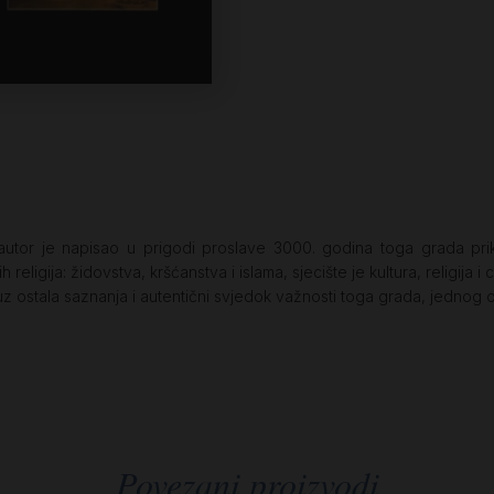
utor je napisao u prigodi proslave 3000. godina toga grada prika
religija: židovstva, kršćanstva i islama, sjecište je kultura, religija i 
uz ostala saznanja i autentični svjedok važnosti toga grada, jednog od 
Povezani proizvodi