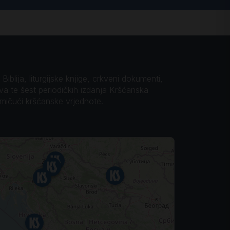
iblija, liturgijske knjige, crkveni dokumenti,
ova te šest periodičkih izdanja Kršćanska
omičući kršćanske vrjednote.