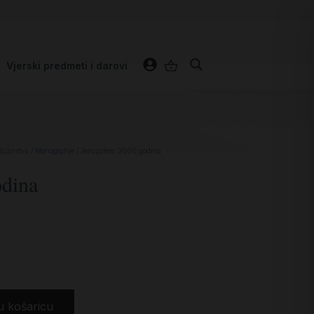
Vjerski predmeti i darovi
ršćanstva
/
Monografije
/ Jeruzalem 3000 godina
odina
u košaricu