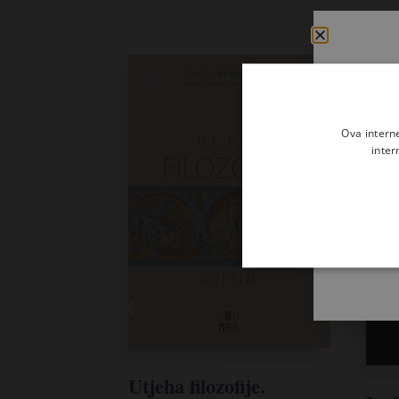
Ova intern
inter
Utjeha filozofije.