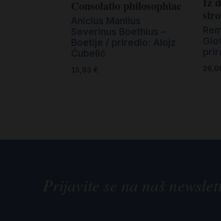
Iz 
Consolatio philosophiae
sir
Anicius Manlius
Remi
Severinus Boethius –
Gio
Boetije / priredio: Alojz
prir
Ćubelić
26,
15,93
€
Prijavite se na naš newslet