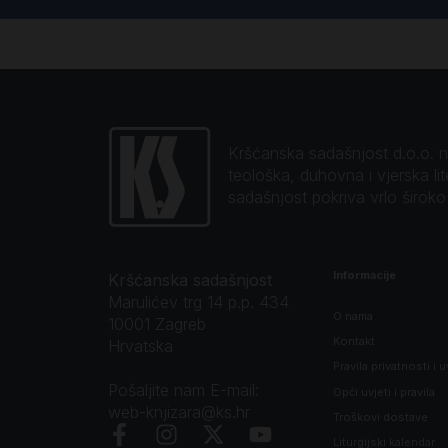
Kršćanska sadašnjost d.o.o. naj
teološka, duhovna i vjerska li
sadašnjost pokriva vrlo širok
Informacije
Kršćanska sadašnjost
Marulićev trg 14 p.p. 434
O nama
10001 Zagreb
Kontakt
Hrvatska
Pravila privatnosti i u
Pošaljite nam E-mail:
Opći uvjeti i pravila
web-knjizara@ks.hr
Troškovi dostave
Liturgijski kalendar