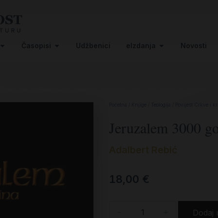
Časopisi
Udžbenici
eIzdanja
Novosti
Početna
/
Knjige
/
Teologija
/
Povijest Crkve i k
Jeruzalem 3000 g
Adalbert Rebić
18,00
€
-
+
Dodaj 