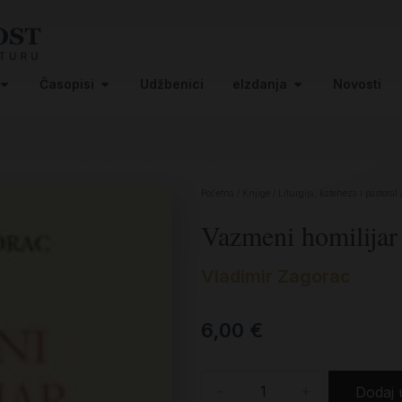
Časopisi
Udžbenici
eIzdanja
Novosti
Početna
/
Knjige
/
Liturgija, kateheza i pastoral
Vazmeni homilijar
Vladimir Zagorac
6,00
€
-
+
Dodaj 