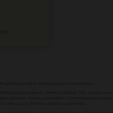
iturgijskih propovijedi vazmenog kruga crkvene godine.
finira prigodne pojmove, odnosno blagdane. Tako u uvodu navodi
Nedjelju uskrsnuća, Vazmenu pedesetnicu te četrdesetdnevnu pripravu
ti i uskrsnuću. To je Kristovo otajstvo u užem smislu.
u, u kojoj navodi kako se naša duhovna obnova sastoji u obraće