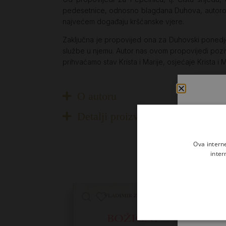
pedesetnice, odnosno blagdana Duhova, autorove r
najvećem događaju kršćanske vjere.
Zaključna je propovijed ona za Duhovski ponedje
službe u njemu. Autor nas ovom propovijedi poziv
prihvaćamo stav Krista i Marije, osjećaje Krista i Ma
O autoru
Detalji proizvoda
Ova intern
inter