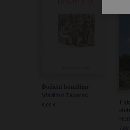
Božićni homilijar
Vladimir Zagorac
Usk
6,00
€
slo
Her
7,00