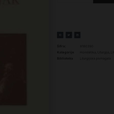
Šifra:
9180390
Kategorije
Homiletika
,
Liturgija
,
Li
Biblioteka
Liturgijska pomagala