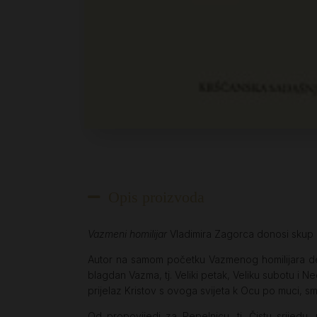
Opis proizvoda
Vazmeni homilijar
Vladimira Zagorca donosi skup l
Autor na samom početku Vazmenog homilijara de
blagdan Vazma, tj. Veliki petak, Veliku subotu i 
prijelaz Kristov s ovoga svijeta k Ocu po muci, smr
Od propovijedi za Pepelnicu, tj. Čistu srijed