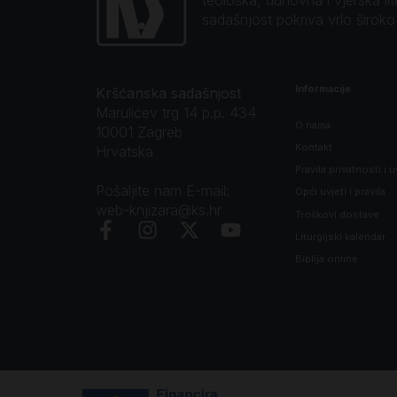
sadašnjost pokriva vrlo širok
Informacije
Kršćanska sadašnjost
Marulićev trg 14 p.p. 434
O nama
10001 Zagreb
Kontakt
Hrvatska
Pravila privatnosti i u
Pošaljite nam E-mail:
Opći uvjeti i pravila
web-knjizara@ks.hr
Troškovi dostave
Liturgijski kalendar
Biblija online