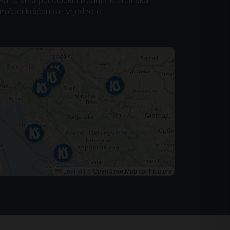
omičući kršćanske vrjednote.
Leaflet
|
© OpenStreetMap contributors