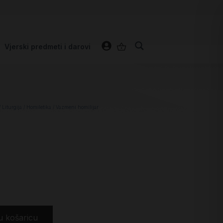
Vjerski predmeti i darovi
/
Liturgija
/
Homiletika
/ Vazmeni homilijar
u košaricu