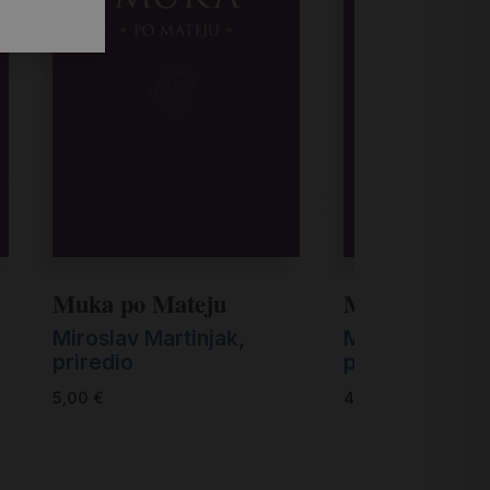
Muka po Mateju
Muka po Ivan
Miroslav Martinjak,
Miroslav Marti
priredio
priredio
5,00
€
4,00
€