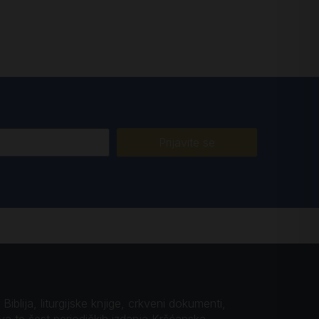
Prijavite se
iblija, liturgijske knjige, crkveni dokumenti,
ova te šest periodičkih izdanja Kršćanska