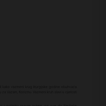
 kako vazmeni krug liturgijske godine obuhvaća
 za Vazam, Korizmu. Vazmeni kruh slavi u cijelosti
nju i polasku pravim putem, pa sve do Nedjelje