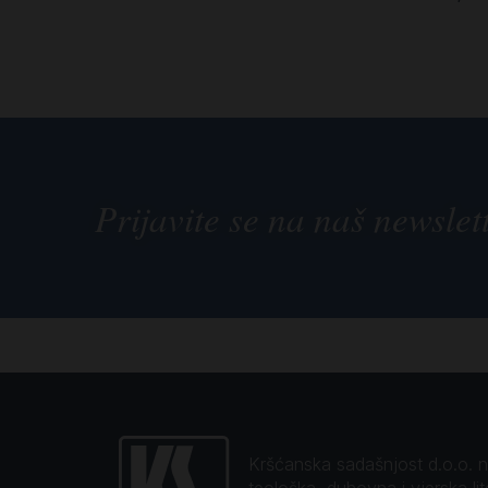
Prijavite se na naš newslet
Kršćanska sadašnjost d.o.o. naj
teološka, duhovna i vjerska li