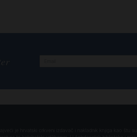
ter
veći je hrvatski crkveni izdavač i nakladnik knjiga kao štu su B
teratura te katehetski udžbenici. U četrdesetak biblioteka i niz