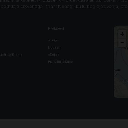
o područje crkvenoga, znanstvenog i kulturnog djelovanja, pr
Proizvodi
+
Akcije
−
Noviteti
vjeti korištenja
eKnjige
Prodajni katalog