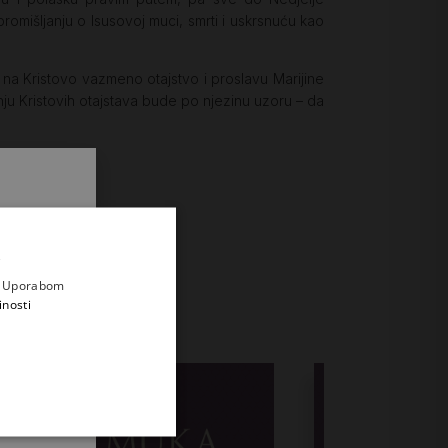
omišljanju o Isusovoj muci, smrti i uskrsnuću kao
na Kristovo vazmeno otajstvo i proslavu Marijine
ju Kristovih otajstava bude po njezinu uzoru – da
.
i prvi
e
a. Uporabom
inosti