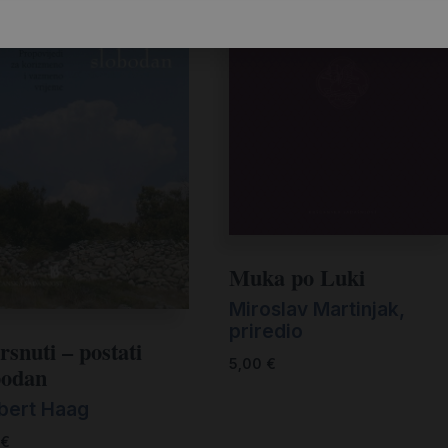
Muka po Luki
Miroslav Martinjak,
priredio
rsnuti – postati
5,00
€
bodan
bert Haag
€