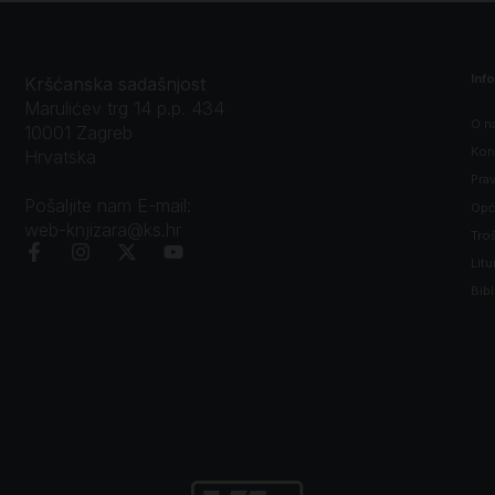
Inf
Kršćanska sadašnjost
Marulićev trg 14 p.p. 434
O n
10001 Zagreb
Kon
Hrvatska
Prav
Pošaljite nam E-mail:
Opći
web-knjizara@ks.hr
Tro
Litu
Bibl