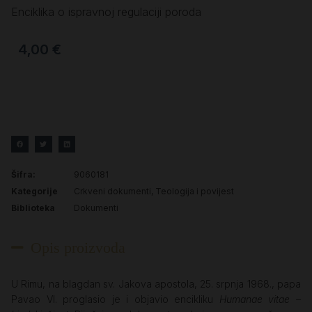
Enciklika o ispravnoj regulaciji poroda
4,00
€
Šifra:
9060181
Kategorije
Crkveni dokumenti
,
Teologija i povijest
Biblioteka
Dokumenti
Opis proizvoda
U Rimu, na blagdan sv. Jakova apostola, 25. srpnja 1968., papa
Pavao VI. proglasio je i objavio encikliku
Humanae vitae –