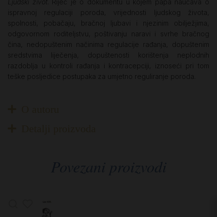
Ljudski život
. Riječ je o dokumentu u kojem papa naučava o
ispravnoj regulaciji poroda, vrijednosti ljudskog života,
spolnosti, pobačaju, bračnoj ljubavi i njezinim obilježjima,
odgovornom roditeljstvu, poštivanju naravi i svrhe bračnog
čina, nedopuštenim načinima regulacije rađanja, dopuštenim
sredstvima liječenja, dopuštenosti korištenja neplodnih
razdoblja u kontroli rađanja i kontracepciji, iznoseći pri tom
teške posljedice postupaka za umjetno reguliranje poroda.
O autoru
Detalji proizvoda
Povezani proizvodi