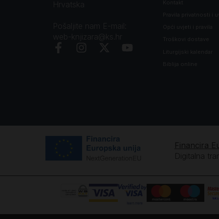
Kontakt
Hrvatska
Pravila privatnosti i u
Pošaljite nam E-mail:
Opći uvjeti i pravila
web-knjizara@ks.hr
Troškovi dostave
Liturgijski kalendar
Biblija online
Financira E
Digitalna tr