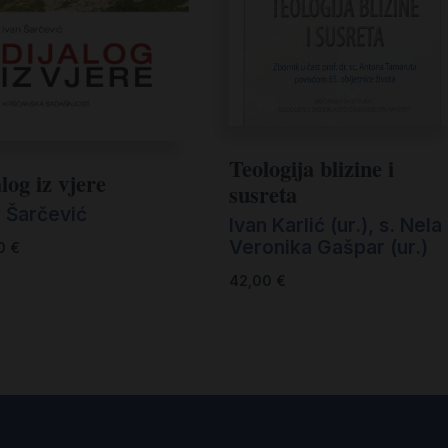
Teologija blizine i
log iz vjere
susreta
n Šarčević
Ivan Karlić (ur.)
,
s. Nela
Veronika Gašpar (ur.)
00
€
42,00
€