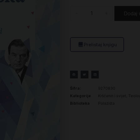
-
+
Dodaj 
Prelistaj knjigu
Šifra:
9270830
Kategorije
Kršćanin i svijet
,
Teolog
Biblioteka
Polazišta