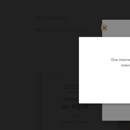
O autoru
Detalji proizvoda
Ova intern
inter