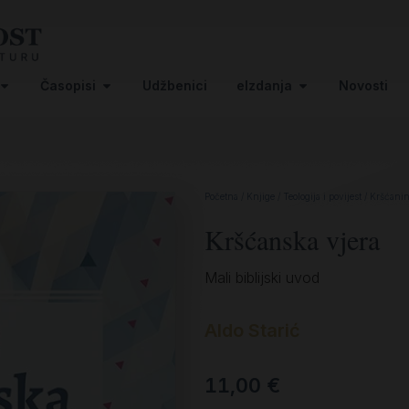
Časopisi
Udžbenici
eIzdanja
Novosti
Početna
/
Knjige
/
Teologija i povijest
/
Kršćanin 
Kršćanska vjera
Mali biblijski uvod
Aldo Starić
11,00
€