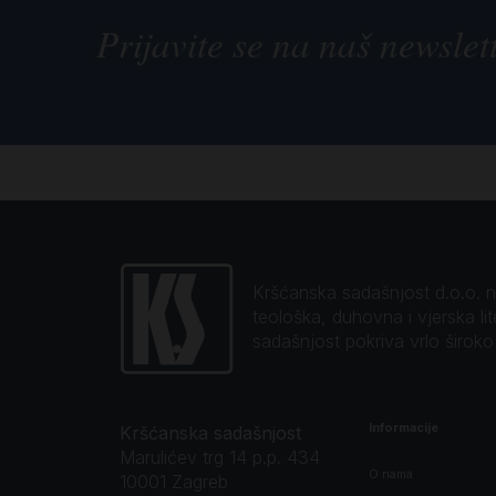
Prijavite se na naš newslet
Kršćanska sadašnjost d.o.o. naj
teološka, duhovna i vjerska li
sadašnjost pokriva vrlo širok
Informacije
Kršćanska sadašnjost
Marulićev trg 14 p.p. 434
O nama
10001 Zagreb