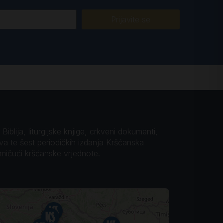
Prijavite se
iblija, liturgijske knjige, crkveni dokumenti,
ova te šest periodičkih izdanja Kršćanska
omičući kršćanske vrjednote.