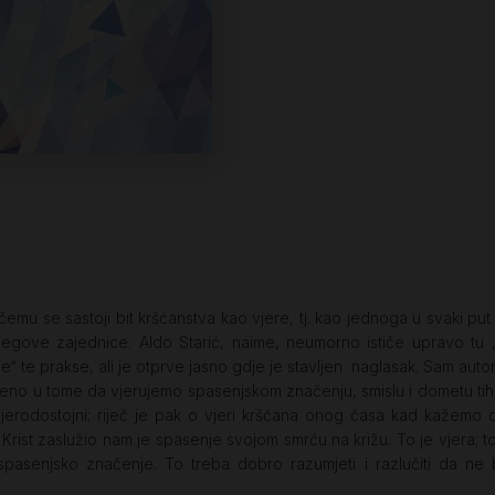
emu se sastoji bit kršćanstva kao vjere, tj. kao jednoga u svaki put d
njegove zajednice. Aldo Starić, naime, neumorno ističe upravo tu 
ije“ te prakse, ali je otprve jasno gdje je stavljen naglasak. Sam autor
veno u tome da vjerujemo spasenjskom značenju, smislu i dometu tih 
jerodostojni; riječ je pak o vjeri kršćana onog časa kad kažemo da
s Krist zaslužio nam je spasenje svojom smrću na križu. To je vjera
spasenjsko značenje. To treba dobro razumjeti i razlučiti da ne 