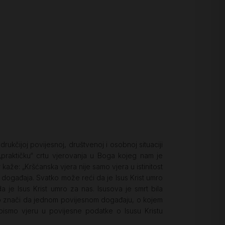
rukčijoj povijesnoj, društvenoj i osobnoj situaciji
„praktičku“ crtu vjerovanja u Boga kojeg nam je
 kaže: „Kršćanska vjera nije samo vjera u istinitost
događaja. Svatko može reći da je Isus Krist umro
 je Isus Krist umro za nas. Isusova je smrt bila
; to znači da jednom povijesnom događaju, o kojem
bismo vjeru u povijesne podatke o Isusu Kristu