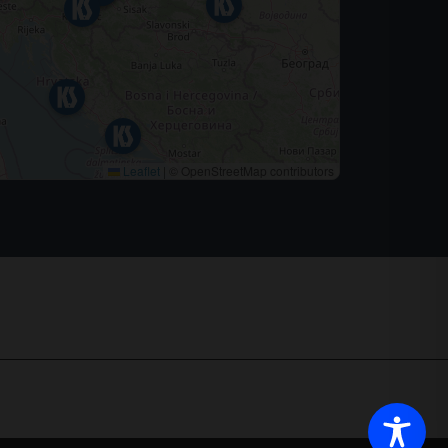
Leaflet
|
© OpenStreetMap contributors