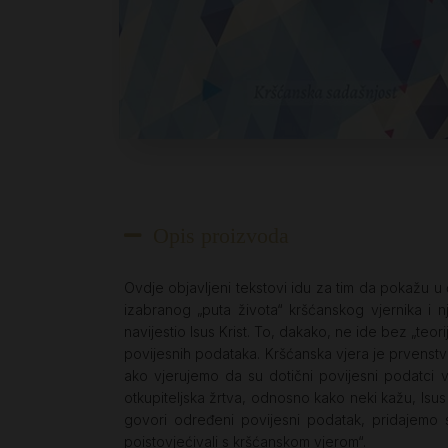
Opis proizvoda
Ovdje objavljeni tekstovi idu za tim da pokažu u č
izabranog „puta života“ kršćanskog vjernika i 
navijestio Isus Krist. To, dakako, ne ide bez „teor
povijesnih podataka. Kršćanska vjera je prvenst
ako vjerujemo da su dotični povijesni podatci v
otkupiteljska žrtva, odnosno kako neki kažu, Isu
govori određeni povijesni podatak, pridajemo 
poistovjećivali s kršćanskom vjerom“.