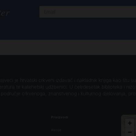
ter
veći je hrvatski crkveni izdavač i nakladnik knjiga kao štu su B
teratura te katehetski udžbenici. U četrdesetak biblioteka i niz
o područje crkvenoga, znanstvenog i kulturnog djelovanja, pr
Proizvodi
+
Akcije
−