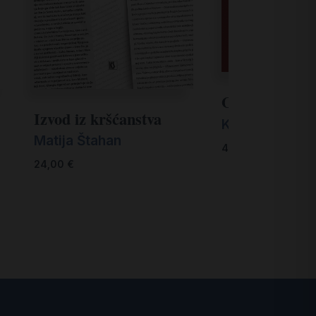
Otajstvo Boži
Izvod iz kršćanstva
Kardinal Josip
Matija Štahan
45,00
€
24,00
€