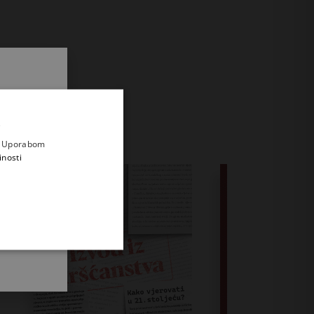
.
i prvi
e
a. Uporabom
inosti