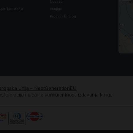
Noviteti
vjeti korištenja
eKnjige
Prodajni katalog
uropska unija – NextGenerationEU
ansformacija i jačanje konkurentnosti izdavanja knjiga