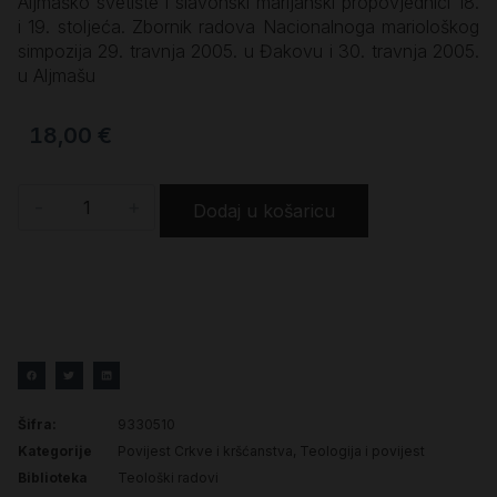
Aljmaško svetište i slavonski marijanski propovjednici 18.
i 19. stoljeća. Zbornik radova Nacionalnoga mariološkog
simpozija 29. travnja 2005. u Đakovu i 30. travnja 2005.
u Aljmašu
18,00
€
-
+
Dodaj u košaricu
Šifra:
9330510
Kategorije
Povijest Crkve i kršćanstva
,
Teologija i povijest
Biblioteka
Teološki radovi