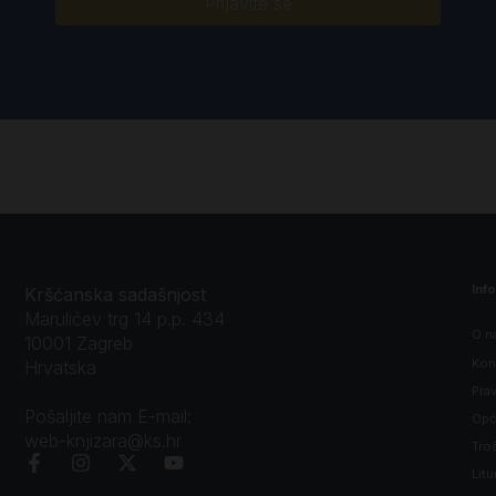
Prijavite se
Inf
Kršćanska sadašnjost
Marulićev trg 14 p.p. 434
O n
10001 Zagreb
Kon
Hrvatska
Prav
Pošaljite nam E-mail:
Opći
web-knjizara@ks.hr
Tro
Litu