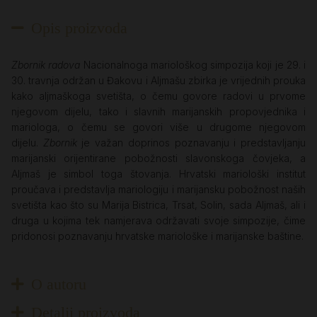
Opis proizvoda
Zbornik radova
Nacionalnoga mariološkog simpozija koji je 29. i
30. travnja održan u Đakovu i Aljmašu zbirka je vrijednih prouka
kako aljmaškoga svetišta, o čemu govore radovi u prvome
njegovom dijelu, tako i slavnih marijanskih propovjednika i
mariologa, o čemu se govori više u drugome njegovom
dijelu.
Zbornik
je važan doprinos poznavanju i predstavljanju
marijanski orijentirane pobožnosti slavonskoga čovjeka, a
Aljmaš je simbol toga štovanja. Hrvatski mariološki institut
proučava i predstavlja mariologiju i marijansku pobožnost naših
svetišta kao što su Marija Bistrica, Trsat, Solin, sada Aljmaš, ali i
druga u kojima tek namjerava održavati svoje simpozije, čime
pridonosi poznavanju hrvatske mariološke i marijanske baštine.
O autoru
Detalji proizvoda