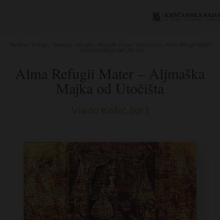
Početna
/
Knjige
/
Teologija i povijest
/
Povijest Crkve i kršćanstva
/ Alma Refugii Mater
– Aljmaška Majka od Utočišta
Alma Refugii Mater – Aljmaška
Majka od Utočišta
Vlado Košić (ur.)