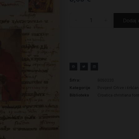
-
+
Dodaj 
Šifra:
9050220
Kategorije
Povijest Crkve i kršća
Biblioteka
Croatica christiana fon