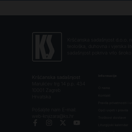
Kršćanska sadašnjost d.o.o. naj
teološka, duhovna i vjerska li
sadašnjost pokriva vrlo širok
Informacije
Kršćanska sadašnjost
Marulićev trg 14 p.p. 434
O nama
10001 Zagreb
Kontakt
Hrvatska
Pravila privatnosti i u
Pošaljite nam E-mail:
Opći uvjeti i pravila
web-knjizara@ks.hr
Troškovi dostave
Liturgijski kalendar