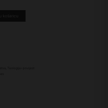
u košaricu
nstva
,
Teologija i povijest
tes