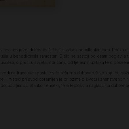
lovinca njegovoj duhovnoj štićenici Izabeli od Villeblanchea. Pouku
ušla u benediktinski samostan. Djelo se sastoji od osam poglavlja t
ušnosti, o preziru svijeta, odricanju od tjelesnih užitaka te o posve
vodi na francuski i postaje vrlo rašireno duhovno štivo koje će doživj
. Hrvatski prijevod opremljen je prilozima o životu i znanstvenom r
rodoljubu (mr. sc. Stanko Tenšek), te o teološkim naglascima duhovno