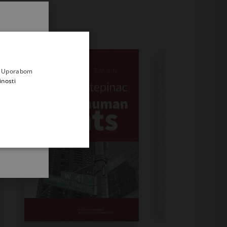
.
i prvi
e
a. Uporabom
inosti