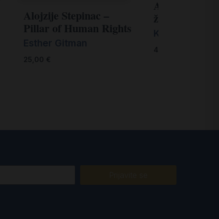
Alojzije Stepi
Alojzije Stepinac –
žrtva za budu
Pillar of Human Rights
Kardinal Josip
Esther Gitman
40,00
€
25,00
€
Prijavite se