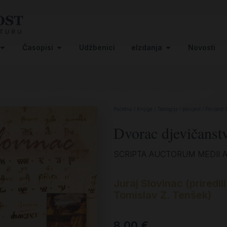
Časopisi
Udžbenici
eIzdanja
Novosti
Početna
/
Knjige
/
Teologija i povijest
/
Povijest 
Dvorac djevičanst
SCRIPTA AUCTORUM MEDII A
Juraj Slovinac (priredil
Tomislav Z. Tenšek)
8,00
€