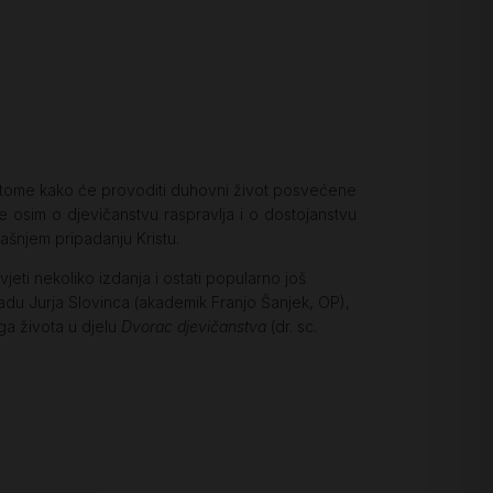
 o tome kako će provoditi duhovni život posvećene
e osim o djevičanstvu raspravlja i o dostojanstvu
mašnjem pripadanju Kristu.
eti nekoliko izdanja i ostati popularno još
adu Jurja Slovinca (akademik Franjo Šanjek, OP),
ga života u djelu
Dvorac djevičanstva
(dr. sc.