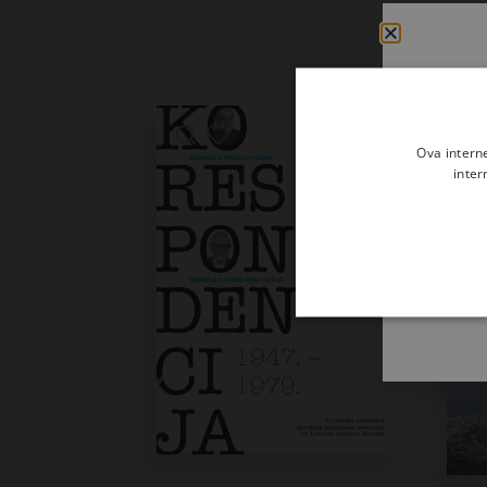
Ova intern
inter