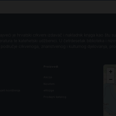
veći je hrvatski crkveni izdavač i nakladnik knjiga kao štu su B
teratura te katehetski udžbenici. U četrdesetak biblioteka i niz
o područje crkvenoga, znanstvenog i kulturnog djelovanja, pr
Proizvodi
+
Akcije
−
Noviteti
vjeti korištenja
eKnjige
Prodajni katalog