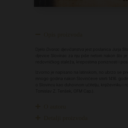
Opis proizvoda
Djelo
Dvorac djevičanstva
jest poslanica Jurja S
djevice Slovinac za nju piše netom nakon što je 
redovničkog staleža, krepostima poniznosti i posl
Izvorno je napisano na latinskom, no ubrzo se pre
mnogo godina nakon Slovinčeve smrti 1416. godine
o Slovincu kao duhovnom učitelju, književniku i 
Tomislav Z. Tenšek, OFM Cap.).
O autoru
Detalji proizvoda