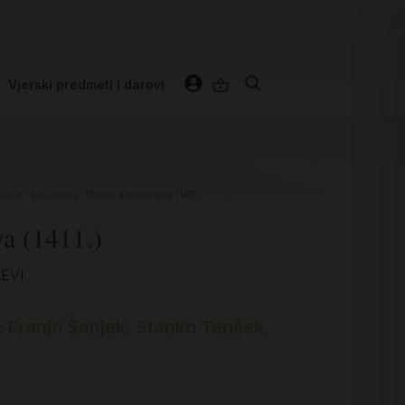
Vjerski predmeti i darovi
Crkve i kršćanstva
/ Dvorac djevičanstva (1411.)
va (1411.)
EVI
i: Franjo Šanjek, Stanko Tenšek,