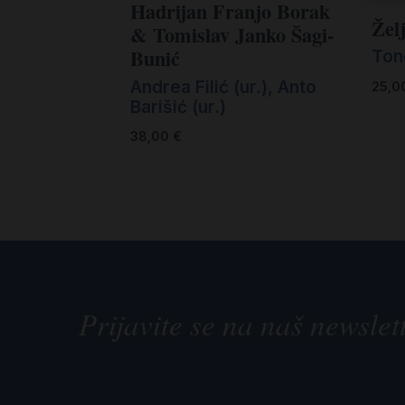
Hadrijan Franjo Borak
Žel
& Tomislav Janko Šagi-
Bunić
Ton
Andrea Filić (ur.)
,
Anto
25,0
Barišić (ur.)
38,00
€
Prijavite se na naš newslet