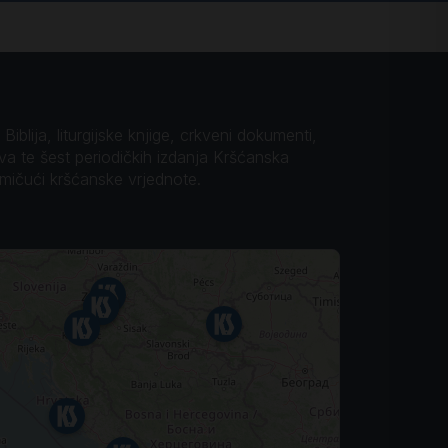
iblija, liturgijske knjige, crkveni dokumenti,
ova te šest periodičkih izdanja Kršćanska
omičući kršćanske vrjednote.