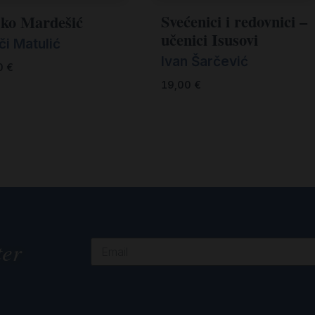
Svećenici i redovnici –
jko Mardešić
učenici Isusovi
či Matulić
Ivan Šarčević
0
€
19,00
€
ter