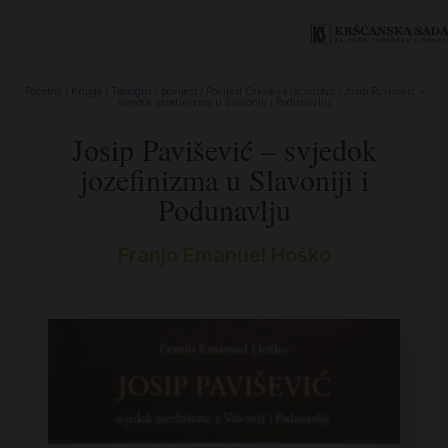
Početna
/
Knjige
/
Teologija i povijest
/
Povijest Crkve i kršćanstva
/ Josip Pavišević –
svjedok jozefinizma u Slavoniji i Podunavlju
Josip Pavišević – svjedok
jozefinizma u Slavoniji i
Podunavlju
Franjo Emanuel Hoško