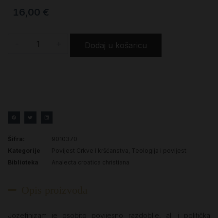
16,00
€
-
+
Dodaj u košaricu
Šifra:
9010370
Kategorije
Povijest Crkve i kršćanstva
,
Teologija i povijest
Biblioteka
Analecta croatica christiana
Opis proizvoda
Jozefinizam je osobito povijesno razdoblje, ali i politička