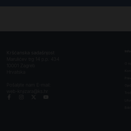
Inf
Kršćanska sadašnjost
Marulićev trg 14 p.p. 434
O n
10001 Zagreb
Kon
Hrvatska
Prav
Pošaljite nam E-mail:
Opći
web-knjizara@ks.hr
Tro
Litu
Bibl