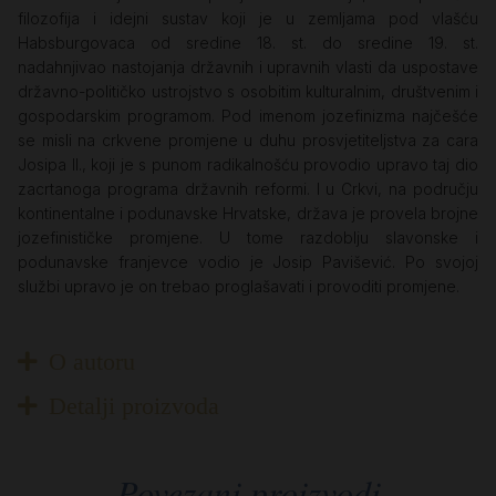
filozofija i idejni sustav koji je u zemljama pod vlašću
Habsburgovaca od sredine 18. st. do sredine 19. st.
nadahnjivao nastojanja državnih i upravnih vlasti da uspostave
državno-političko ustrojstvo s osobitim kulturalnim, društvenim i
gospodarskim programom. Pod imenom jozefinizma najčešće
se misli na crkvene promjene u duhu prosvjetiteljstva za cara
Josipa II., koji je s punom radikalnošću provodio upravo taj dio
zacrtanoga programa državnih reformi. I u Crkvi, na području
kontinentalne i podunavske Hrvatske, država je provela brojne
jozefinističke promjene. U tome razdoblju slavonske i
podunavske franjevce vodio je Josip Pavišević. Po svojoj
službi upravo je on trebao proglašavati i provoditi promjene.
O autoru
Detalji proizvoda
Povezani proizvodi