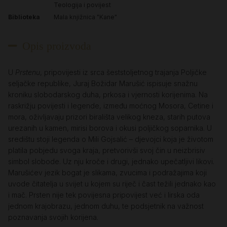
Teologija i povijest
Biblioteka
Mala knjižnica "Kane"
Opis proizvoda
U
Prstenu
, pripovijesti iz srca šeststoljetnog trajanja Poljičke
seljačke republike, Juraj Božidar Marušić ispisuje snažnu
kroniku slobodarskog duha, prkosa i vjernosti korijenima. Na
raskrižju povijesti i legende, između moćnog Mosora, Cetine i
mora, oživljavaju prizori birališta velikog kneza, starih putova
urezanih u kamen, mirisi borova i okusi poljičkog soparnika. U
središtu stoji legenda o Mili Gojsalić – djevojci koja je životom
platila pobjedu svoga kraja, pretvorivši svoj čin u neizbrisiv
simbol slobode. Uz nju kroče i drugi, jednako upečatljivi likovi.
Marušićev jezik bogat je slikama, zvucima i podražajima koji
uvode čitatelja u svijet u kojem su riječ i čast težili jednako kao
i mač. Prsten nije tek povijesna pripovijest već i lirska oda
jednom krajobrazu, jednom duhu, te podsjetnik na važnost
poznavanja svojih korijena.