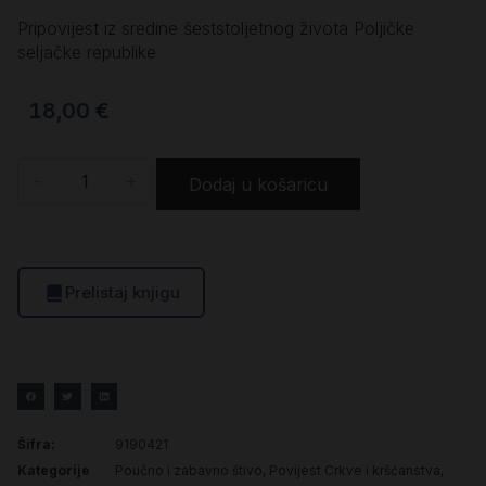
Pripovijest iz sredine šeststoljetnog života Poljičke
seljačke republike
18,00
€
-
+
Dodaj u košaricu
Prelistaj knjigu
Šifra:
9190421
Kategorije
Poučno i zabavno štivo
,
Povijest Crkve i kršćanstva
,