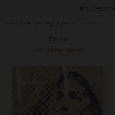
Početna
/
Knjige
/
Teologija i povijest
/
Povijest Crkve i kršćanstva
/
Poučno i zabavno
štivo
/ Prsten
Prsten
Juraj Božidar Marušić