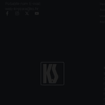
Pošaljite nam E-mail:
Opći
web-knjizara@ks.hr
Tro
Litu
Bibl