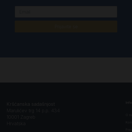
Prijavite se
Inf
Kršćanska sadašnjost
Marulićev trg 14 p.p. 434
O n
10001 Zagreb
Kon
Hrvatska
Prav