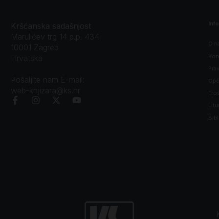
Inf
Kršćanska sadašnjost
Marulićev trg 14 p.p. 434
O n
10001 Zagreb
Kon
Hrvatska
Prav
Pošaljite nam E-mail:
Opći
web-knjizara@ks.hr
Tro
Litu
Bibl