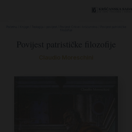
Početna
/
Knjige
/
Teologija i povijest
/
Povijest Crkve i kršćanstva
/ Povijest patrističke
filozofije
Povijest patrističke filozofije
Claudio Moreschini