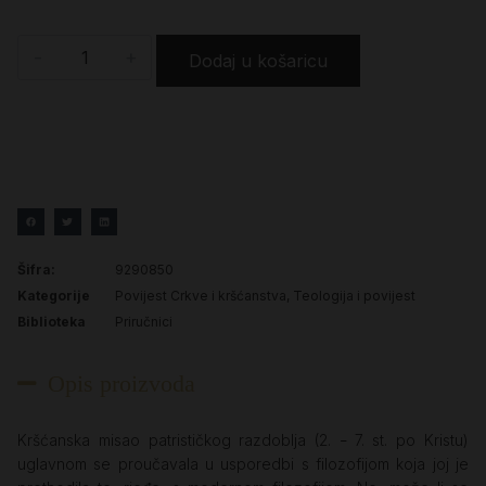
-
+
Dodaj u košaricu
Šifra:
9290850
Kategorije
Povijest Crkve i kršćanstva
,
Teologija i povijest
Biblioteka
Priručnici
Opis proizvoda
Kršćanska misao patrističkog razdoblja (2.
7. st. po Kristu)
–
uglavnom se proučavala u usporedbi s filozofijom koja joj je