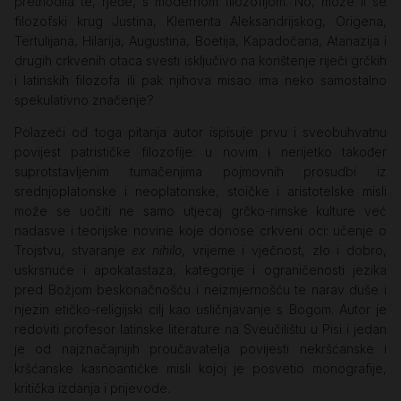
prethodila te, rjeđe, s modernom filozofijom. No, može li se
filozofski krug Justina, Klementa Aleksandrijskog, Origena,
Tertulijana, Hilarija, Augustina, Boetija, Kapadočana, Atanazija i
drugih crkvenih otaca svesti isključivo na korištenje riječi grčkih
i latinskih filozofa ili pak njihova misao ima neko samostalno
spekulativno značenje?
Polazeći od toga pitanja autor ispisuje prvu i sveobuhvatnu
povijest patrističke filozofije: u novim i nerijetko također
suprotstavljenim tumačenjima pojmovnih prosudbi iz
srednjoplatonske i neoplatonske, stoičke i aristotelske misli
može se uočiti ne samo utjecaj grčko-rimske kulture već
nadasve i teorijske novine koje donose crkveni oci: učenje o
Trojstvu, stvaranje
ex nihilo
, vrijeme i vječnost, zlo i dobro,
uskrsnuće i apokatastaza, kategorije i ograničenosti jezika
pred Božjom beskonačnošću i neizmjernošću te narav duše i
njezin etičko-religijski cilj kao usličnjavanje s Bogom. Autor je
redoviti profesor latinske literature na Sveučilištu u Pisi i jedan
je od najznačajnijih proučavatelja povijesti nekršćanske i
kršćanske kasnoantičke misli kojoj je posvetio monografije,
kritička izdanja i prijevode.