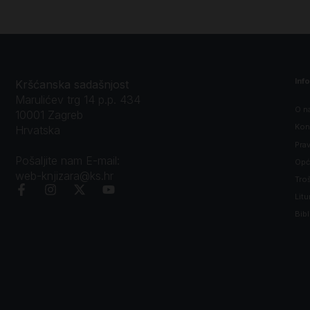
Inf
Kršćanska sadašnjost
Marulićev trg 14 p.p. 434
O n
10001 Zagreb
Kon
Hrvatska
Prav
Pošaljite nam E-mail:
Opći
web-knjizara@ks.hr
Tro
Litu
Bibl