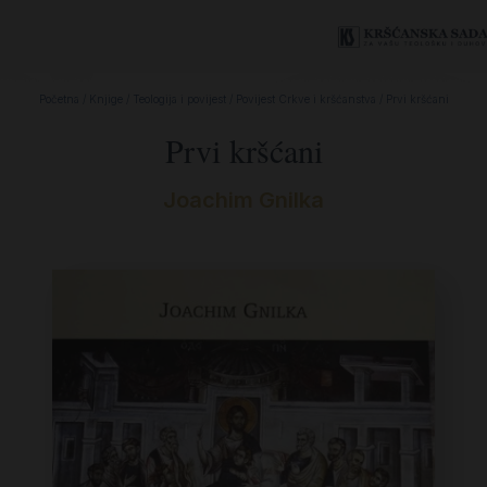
Početna
/
Knjige
/
Teologija i povijest
/
Povijest Crkve i kršćanstva
/ Prvi kršćani
Prvi kršćani
Joachim Gnilka