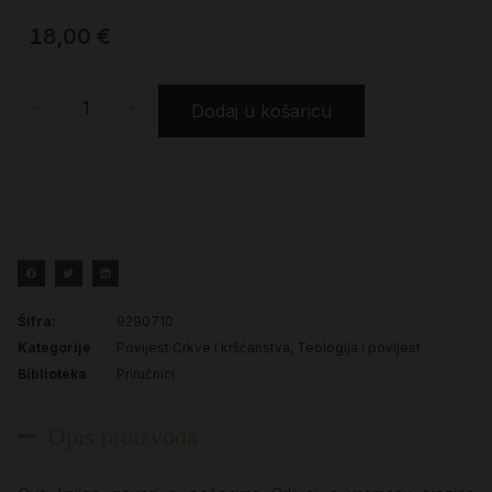
18,00
€
-
+
Dodaj u košaricu
Šifra:
9290710
Kategorije
Povijest Crkve i kršćanstva
,
Teologija i povijest
Biblioteka
Priručnici
Opis proizvoda