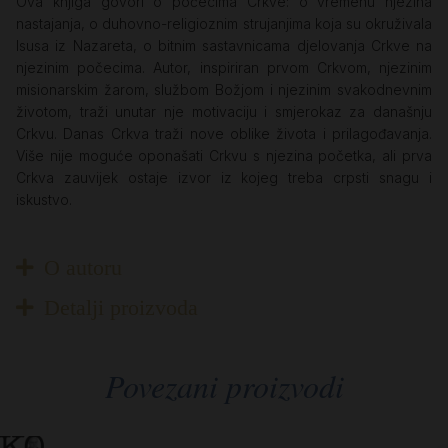
Ova knjiga govori o počecima Crkve: o vremenu njezina
nastajanja, o duhovno-religioznim strujanjima koja su okruživala
Isusa iz Nazareta, o bitnim sastavnicama djelovanja Crkve na
njezinim počecima. Autor, inspiriran prvom Crkvom, njezinim
misionarskim žarom, službom Božjom i njezinim svakodnevnim
životom, traži unutar nje motivaciju i smjerokaz za današnju
Crkvu. Danas Crkva traži nove oblike života i prilagođavanja.
Više nije moguće oponašati Crkvu s njezina početka, ali prva
Crkva zauvijek ostaje izvor iz kojeg treba crpsti snagu i
iskustvo.
O autoru
Detalji proizvoda
Povezani proizvodi