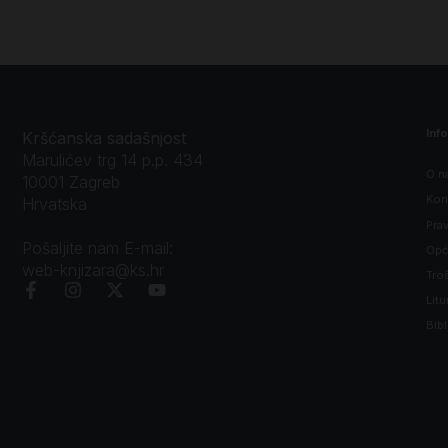
Inf
Kršćanska sadašnjost
Marulićev trg 14 p.p. 434
O n
10001 Zagreb
Kon
Hrvatska
Prav
Pošaljite nam E-mail:
Opći
web-knjizara@ks.hr
Tro
Litu
Bibl