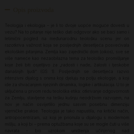
Opis proizvoda
Teologija i ekologija – je li to dvoje uopće moguće dovesti u
vezu? Na to pitanje nije teško dati odgovor ako se baci samo i
letimični pogled na međunarodnu teološku scenu jer on
razotkriva važnost koja se posljednjih desetljeća posvećivala
ekološkim pitanjima. Zemlja kao zajednički dom (oikos), sve se
više nameće kao nezaobilazna tema za teološko promišljanje
koje želi biti osjetljivo za „radosti i nade, žalosti i tjeskobe
današnjih ljudi“ (GS 1). Posljednjih se desetljeća razvio
intenzivni dijalog s onima koji djeluju na polju ekologije, a koji
ide za shvaćanjem njezinih dinamika, logike i artikulacija. U to je
uključena u prvom redu teološka etika: otkrivanje odgovornosti
za Zemlju, stavljene na tešku kušnju neodrživim razvojem, na
nov je način osvijetlilo jednu sasvim posebnu dimenziju
vjerničke prakse. Teologija je tako napustila, na kritički način,
antropocentrizam, uz koji je prionula u dijalogu s modernom
mišlju, a koji bi – prema optužbama koje su se mogle čuti u više
navrata – bio uzrokom uništenja učinjenog nad