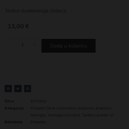
Teolozi dvadesetoga stoljeća
13,00
€
-
+
Dodaj u košaricu
Šifra:
9270600
Kategorije
Povijest Crkve i kršćanstva
,
Sustavna i praktična
teologija
,
Teologija i povijest
,
Tjedan Laudato-si'
Biblioteka
Polazišta