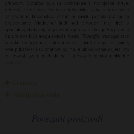
prirodom. Optužba koju su podržavale i istočnjačke struje,
odnosila se na cijelu židovsko-kršćansku tradiciju, a ne samo
na zapadno kršćanstvo. U tom je smislu postala poticaj za
preispitivanje ‘vladavine’ ljudi nad prirodom: nije riječ o
apsolutnoj vladavini, nego o čuvanju okoliša koji je Bog uredio
da sva živa bića mogu živjeti u njemu.
Teologija i ekologija
tako
su otkrile mogućnost i plodonosnost susreta: obje se, naime,
vole prikazivati kao znanosti kojima je cilj očuvanje svijeta, što
je nezaobilazan uvjet da se i ljudska bića mogu skladno
razvijati.
O autoru
Detalji proizvoda
Povezani proizvodi