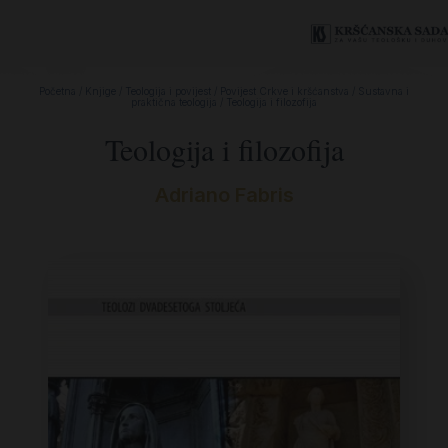
Početna
/
Knjige
/
Teologija i povijest
/
Povijest Crkve i kršćanstva
/
Sustavna i
praktična teologija
/ Teologija i filozofija
Teologija i filozofija
Adriano Fabris