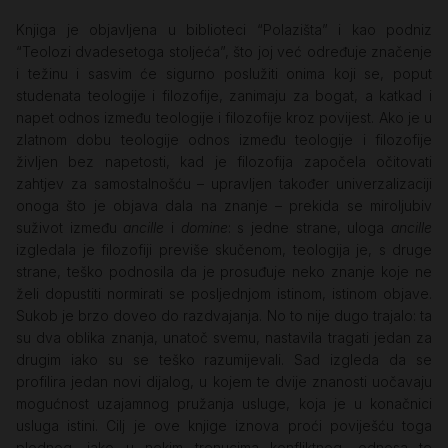
Knjiga je objavljena u biblioteci “Polazišta” i kao podniz
“Teolozi dvadesetoga stoljeća”, što joj već određuje značenje
i težinu i sasvim će sigurno poslužiti onima koji se, poput
studenata teologije i filozofije, zanimaju za bogat, a katkad i
napet odnos između teologije i filozofije kroz povijest. Ako je u
zlatnom dobu teologije odnos između teologije i filozofije
življen bez napetosti, kad je filozofija započela očitovati
zahtjev za samostalnošću – upravljen također univerzalizaciji
onoga što je objava dala na znanje – prekida se miroljubiv
suživot između
ancille
i
domine
: s jedne strane, uloga
ancille
izgledala je filozofiji previše skučenom, teologija je, s druge
strane, teško podnosila da je prosuđuje neko znanje koje ne
želi dopustiti normirati se posljednjom istinom, istinom objave.
Sukob je brzo doveo do razdvajanja. No to nije dugo trajalo: ta
su dva oblika znanja, unatoč svemu, nastavila tragati jedan za
drugim iako su se teško razumijevali. Sad izgleda da se
profilira jedan novi dijalog, u kojem te dvije znanosti uočavaju
mogućnost uzajamnog pružanja usluge, koja je u konačnici
usluga istini. Cilj je ove knjige iznova proći poviješću toga
plodnog, iako u nekim trenucima konfliktnog, odnosa te