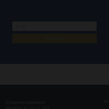
Prijavite se
Inf
Kršćanska sadašnjost
Marulićev trg 14 p.p. 434