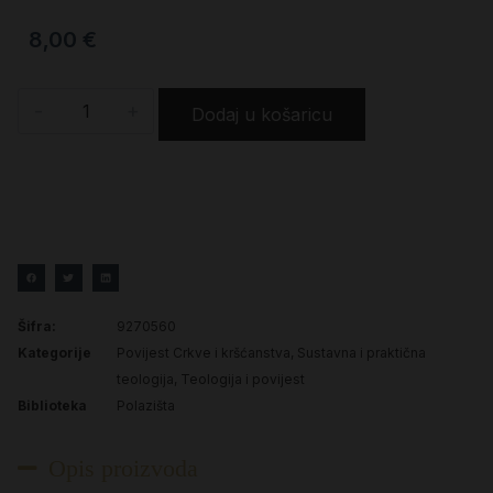
8,00
€
-
+
Dodaj u košaricu
Šifra:
9270560
Kategorije
Povijest Crkve i kršćanstva
,
Sustavna i praktična
teologija
,
Teologija i povijest
Biblioteka
Polazišta
Opis proizvoda