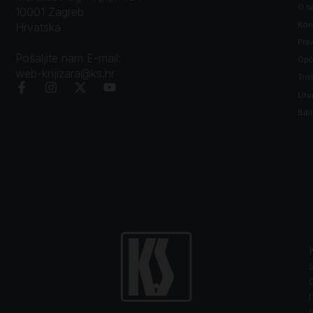
O n
10001 Zagreb
Kon
Hrvatska
Prav
Pošaljite nam E-mail:
Opći
web-knjizara@ks.hr
Tro
Litu
Bibl