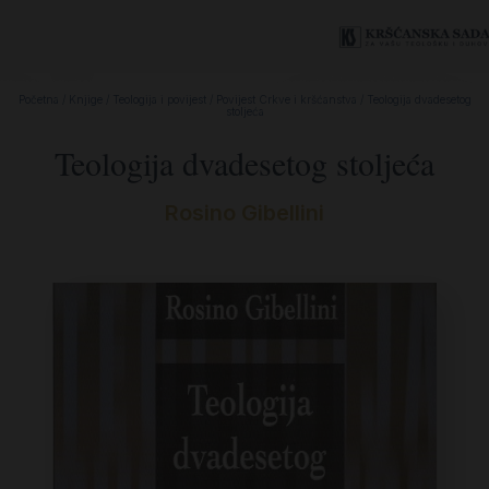
Početna
/
Knjige
/
Teologija i povijest
/
Povijest Crkve i kršćanstva
/ Teologija dvadesetog
stoljeća
Teologija dvadesetog stoljeća
Rosino Gibellini