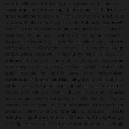
antropološki zaokret u teologiji, a izražava se Bultmannovom
egzistencijalnom teologijom, Fuchsovom i Ebelingovom
hermeneutičkom teologijom, Tillichovom teologijom kulture te
transcendentalnom teologijom Karla Rahnera. Šezdesetih
godina – pod teološkim i crkvenim vidom možda najkreativnijeg
desetljeća XX. stoljeća – pripremljen teologijom povijesti i
raspravom o kršćanstvu, modernizmu i sekularizaciji, otvoren
od Bonhoeffera i Gogartena, ostvarivalo se, kao produbljenje
antropološkog zaokreta, s teologijom nade, s političkom
teologijom i s pojavom prvih oblika teologije oslobođenja,
treće gibanje, koje je u teologiji probudilo političku svijest. U toj
optici teologija ne opisuje vjeru samo intelektualnim,
egzistencijalnim i personalističkim kategorijama, kao prianjanje,
odluku, susret, već je praksom zahvaća u političkoj dimenziji
njezina postojanja u povijesti i u društvu. To se njeno obilježje
ne ostvaruje samo u europskoj političkoj teologiji, već se
potvrđuje na sve širim i različitijim područjima. Jürgen Moltmann
utvrđuje: Latinskoamerička teologija oslobođenja, crnačka
teologija u Sjedinjenim Američkim Državama, Minjung teologija
u Koreji, feministička teologija i mnogi drugi oblici teologije