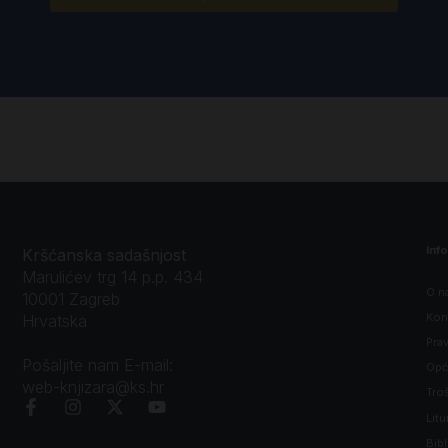
Inf
Kršćanska sadašnjost
Marulićev trg 14 p.p. 434
O n
10001 Zagreb
Kon
Hrvatska
Prav
Pošaljite nam E-mail:
Opći
web-knjizara@ks.hr
Tro
Litu
Bibl