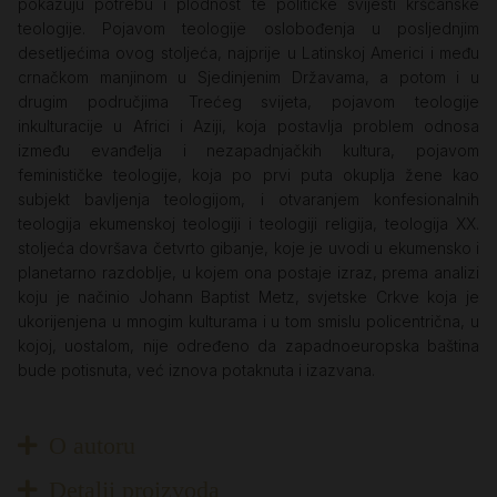
pokazuju potrebu i plodnost te političke svijesti kršćanske
teologije. Pojavom teologije oslobođenja u posljednjim
desetljećima ovog stoljeća, najprije u Latinskoj Americi i među
crnačkom manjinom u Sjedinjenim Državama, a potom i u
drugim područjima Trećeg svijeta, pojavom teologije
inkulturacije u Africi i Aziji, koja postavlja problem odnosa
između evanđelja i nezapadnjačkih kultura, pojavom
feminističke teologije, koja po prvi puta okuplja žene kao
subjekt bavljenja teologijom, i otvaranjem konfesionalnih
teologija ekumenskoj teologiji i teologiji religija, teologija XX.
stoljeća dovršava četvrto gibanje, koje je uvodi u ekumensko i
planetarno razdoblje, u kojem ona postaje izraz, prema analizi
koju je načinio Johann Baptist Metz, svjetske Crkve koja je
ukorijenjena u mnogim kulturama i u tom smislu policentrična, u
kojoj, uostalom, nije određeno da zapadnoeuropska baština
bude potisnuta, već iznova potaknuta i izazvana.
O autoru
Detalji proizvoda