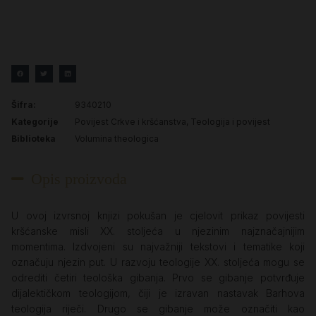
Šifra:
9340210
Kategorije
Povijest Crkve i kršćanstva
,
Teologija i povijest
Biblioteka
Volumina theologica
Opis proizvoda
U ovoj izvrsnoj knjizi pokušan je cjelovit prikaz povijesti
kršćanske misli XX. stoljeća u njezinim najznačajnijim
momentima. Izdvojeni su najvažniji tekstovi i tematike koji
označuju njezin put. U razvoju teologije XX. stoljeća mogu se
odrediti četiri teološka gibanja. Prvo se gibanje potvrđuje
dijalektičkom teologijom, čiji je izravan nastavak Barhova
teologija riječi. Drugo se gibanje može označiti kao