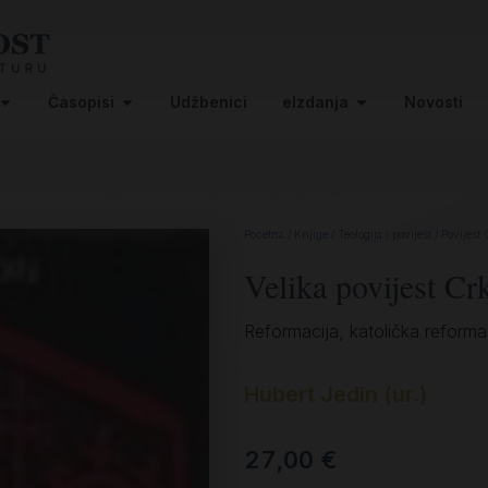
Časopisi
Udžbenici
eIzdanja
Novosti
Početna
/
Knjige
/
Teologija i povijest
/
Povijest 
Velika povijest Cr
Reformacija, katolička reforma
Hubert Jedin (ur.)
27,00
€