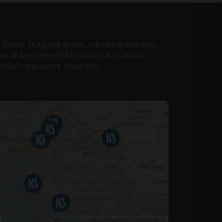
iblija, liturgijske knjige, crkveni dokumenti,
ova te šest periodičkih izdanja Kršćanska
omičući kršćanske vrjednote.
Leaflet
|
© OpenStreetMap contributors