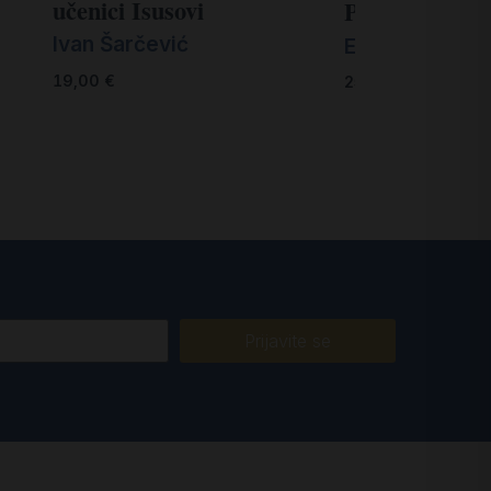
učenici Isusovi
Pillar of Hum
Ivan Šarčević
Esther Gitman
19,00
€
25,00
€
Prijavite se