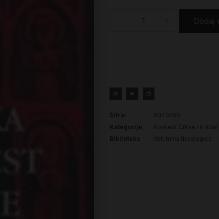
-
+
Dodaj 
Šifra:
9340260
Kategorije
Povijest Crkve i kršća
Biblioteka
Volumina theologica