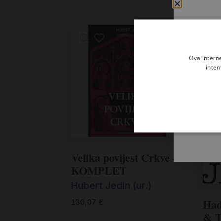
Ova intern
inter
Velika povijest Crkve –
KOMPLET
Hubert Jedin (ur.)
Had
130,07
€
& T