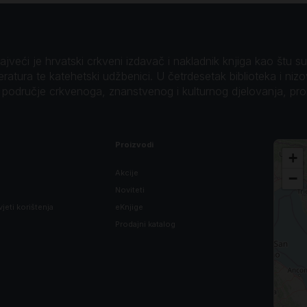
veći je hrvatski crkveni izdavač i nakladnik knjiga kao štu su B
teratura te katehetski udžbenici. U četrdesetak biblioteka i niz
o područje crkvenoga, znanstvenog i kulturnog djelovanja, pr
Proizvodi
+
Akcije
−
Noviteti
vjeti korištenja
eKnjige
Prodajni katalog