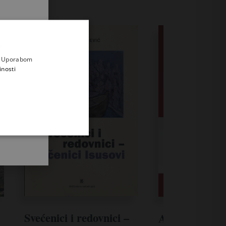
.
i prvi
e
a. Uporabom
inosti
Svećenici i redovnici –
Alojzije Stepi