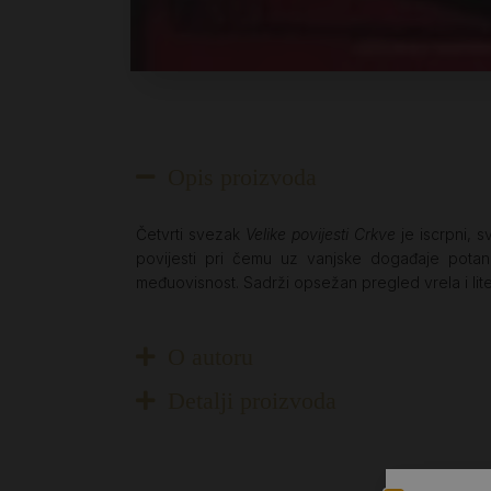
Opis proizvoda
Četvrti svezak
Velike povijesti Crkve
je iscrpni, s
povijesti pri čemu uz vanjske događaje potanko
međuovisnost. Sadrži opsežan pregled vrela i lit
O autoru
Detalji proizvoda