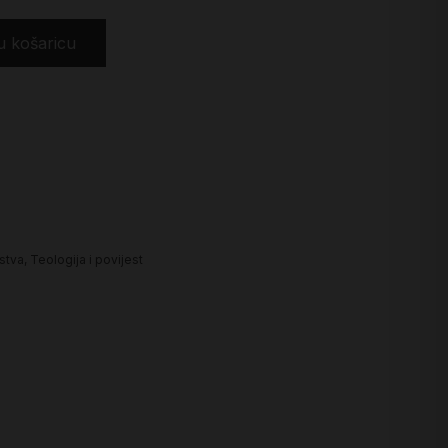
u košaricu
nstva
,
Teologija i povijest