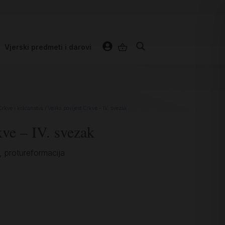
Vjerski predmeti i darovi
Crkve i kršćanstva
/ Velika povijest Crkve – IV. svezak
kve – IV. svezak
, protureformacija