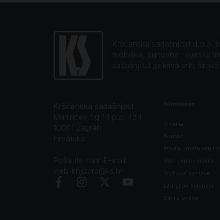
Kršćanska sadašnjost d.o.o. naj
teološka, duhovna i vjerska li
sadašnjost pokriva vrlo širok
Informacije
Kršćanska sadašnjost
Marulićev trg 14 p.p. 434
O nama
10001 Zagreb
Kontakt
Hrvatska
Pravila privatnosti i u
Pošaljite nam E-mail:
Opći uvjeti i pravila
web-knjizara@ks.hr
Troškovi dostave
Liturgijski kalendar
Biblija online