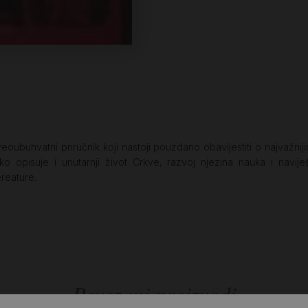
veoubuhvatni priručnik koji nastoji pouzdano obavijestiti o najvažn
 opisuje i unutarnji život Crkve, razvoj njezina nauka i naviješt
ereature.
Povezani proizvodi