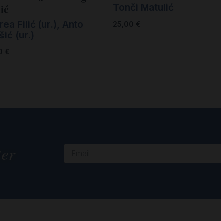
ić
Tonči Matulić
ea Filić (ur.)
,
Anto
25,00
€
šić (ur.)
00
€
ter