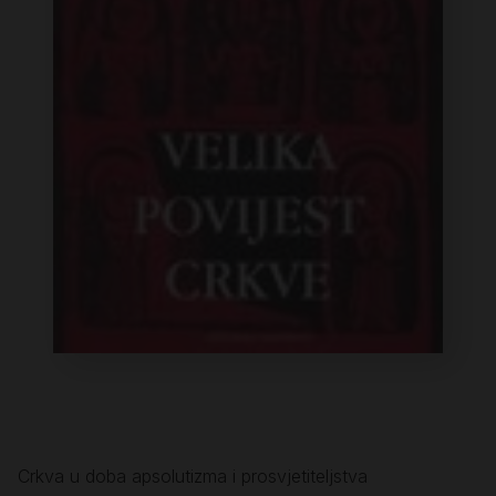
Crkva u doba apsolutizma i prosvjetiteljstva