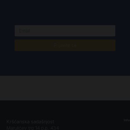
Prijavite se
Inf
Kršćanska sadašnjost
Marulićev trg 14 p.p. 434