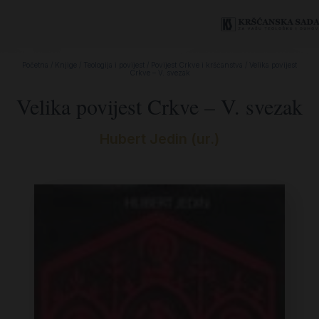
Početna
/
Knjige
/
Teologija i povijest
/
Povijest Crkve i kršćanstva
/ Velika povijest
Crkve – V. svezak
Velika povijest Crkve – V. svezak
Hubert Jedin (ur.)