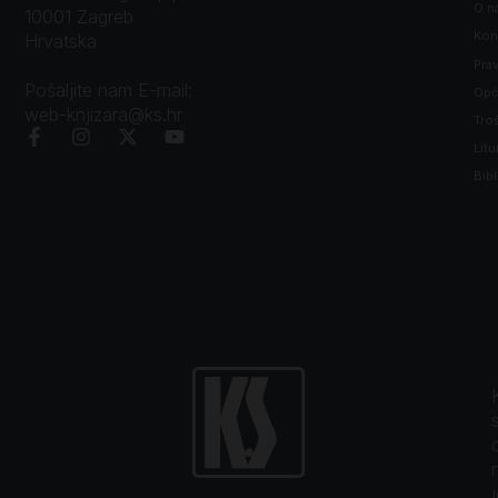
O n
10001 Zagreb
Kon
Hrvatska
Prav
Pošaljite nam E-mail:
Opći
web-knjizara@ks.hr
Tro
Litu
Bibl