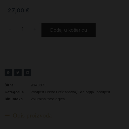
27,00
€
-
+
Dodaj u košaricu
Šifra:
9340070
Kategorije
Povijest Crkve i kršćanstva
,
Teologija i povijest
Biblioteka
Volumina theologica
Opis proizvoda