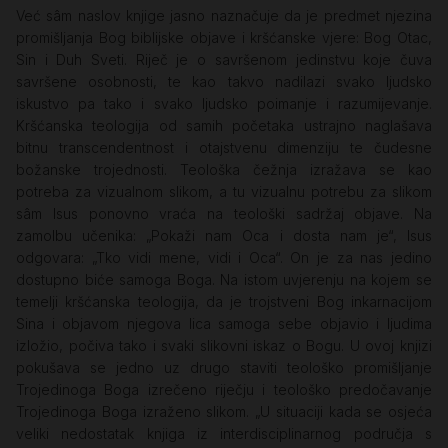
Već sâm naslov knjige jasno naznačuje da je predmet njezina
promišljanja Bog biblijske objave i kršćanske vjere: Bog Otac,
Sin i Duh Sveti. Riječ je o savršenom jedinstvu koje čuva
savršene osobnosti, te kao takvo nadilazi svako ljudsko
iskustvo pa tako i svako ljudsko poimanje i razumijevanje.
Kršćanska teologija od samih početaka ustrajno naglašava
bitnu transcendentnost i otajstvenu dimenziju te čudesne
božanske trojednosti. Teološka čežnja izražava se kao
potreba za vizualnom slikom, a tu vizualnu potrebu za slikom
sâm Isus ponovno vraća na teološki sadržaj objave. Na
zamolbu učenika: „Pokaži nam Oca i dosta nam je“, Isus
odgovara: „Tko vidi mene, vidi i Oca“. On je za nas jedino
dostupno biće samoga Boga. Na istom uvjerenju na kojem se
temelji kršćanska teologija, da je trojstveni Bog inkarnacijom
Sina i objavom njegova lica samoga sebe objavio i ljudima
izložio, počiva tako i svaki slikovni iskaz o Bogu. U ovoj knjizi
pokušava se jedno uz drugo staviti teološko promišljanje
Trojedinoga Boga izrečeno riječju i teološko predočavanje
Trojedinoga Boga izraženo slikom. „U situaciji kada se osjeća
veliki nedostatak knjiga iz interdisciplinarnog područja s