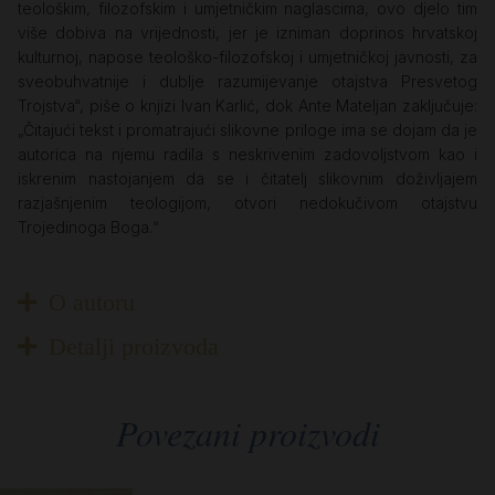
teološkim, filozofskim i umjetničkim naglascima, ovo djelo tim
više dobiva na vrijednosti, jer je izniman doprinos hrvatskoj
kulturnoj, napose teološko-filozofskoj i umjetničkoj javnosti, za
sveobuhvatnije i dublje razumijevanje otajstva Presvetog
Trojstva“, piše o knjizi Ivan Karlić, dok Ante Mateljan zaključuje:
„Čitajući tekst i promatrajući slikovne priloge ima se dojam da je
autorica na njemu radila s neskrivenim zadovoljstvom kao i
iskrenim nastojanjem da se i čitatelj slikovnim doživljajem
razjašnjenim teologijom, otvori nedokučivom otajstvu
Trojedinoga Boga.“
O autoru
Detalji proizvoda
Povezani proizvodi