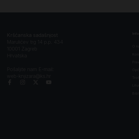
Inf
Kršćanska sadašnjost
Marulićev trg 14 p.p. 434
O n
10001 Zagreb
Kon
Hrvatska
Prav
Pošaljite nam E-mail:
Opći
web-knjizara@ks.hr
Tro
Litu
Bibl