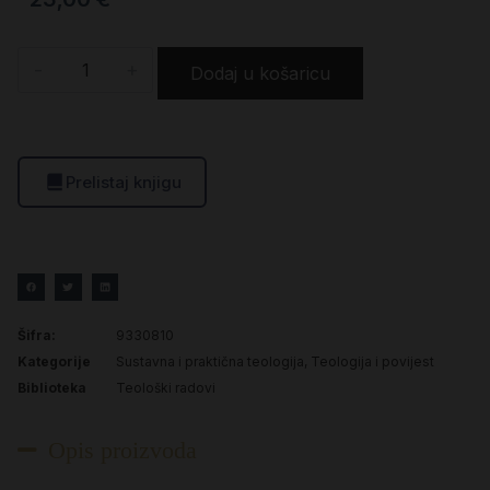
-
+
Dodaj u košaricu
Prelistaj knjigu
Šifra:
9330810
Kategorije
Sustavna i praktična teologija
,
Teologija i povijest
Biblioteka
Teološki radovi
Opis proizvoda