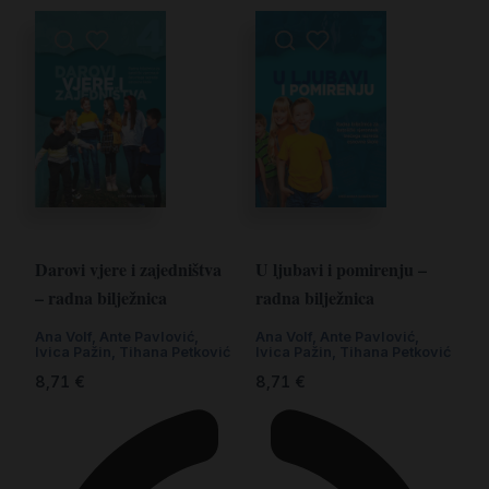
Darovi vjere i zajedništva
U ljubavi i pomirenju –
– radna bilježnica
radna bilježnica
Ana Volf
,
Ante Pavlović
,
Ana Volf
,
Ante Pavlović
,
Ivica Pažin
,
Tihana Petković
Ivica Pažin
,
Tihana Petković
8,71
€
8,71
€