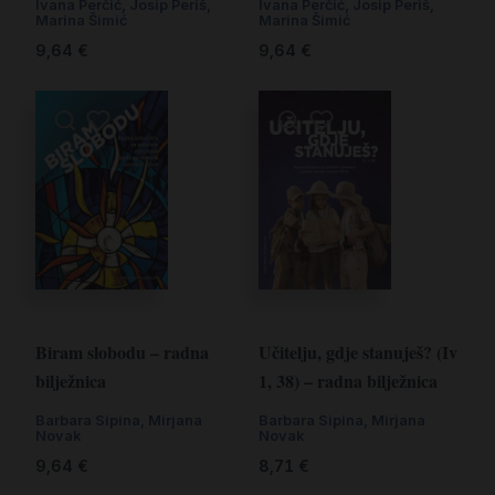
Ivana Perčić
,
Josip Periš
,
Ivana Perčić
,
Josip Periš
,
Marina Šimić
Marina Šimić
9,64
€
9,64
€
Biram slobodu – radna
Učitelju, gdje stanuješ? (Iv
bilježnica
1, 38) – radna bilježnica
Barbara Sipina
,
Mirjana
Barbara Sipina
,
Mirjana
Novak
Novak
9,64
€
8,71
€