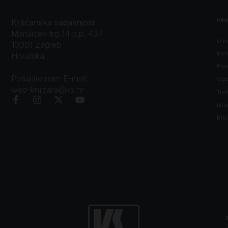
Inf
Kršćanska sadašnjost
Marulićev trg 14 p.p. 434
O n
10001 Zagreb
Kon
Hrvatska
Prav
Pošaljite nam E-mail:
Opći
web-knjizara@ks.hr
Tro
Litu
Bibl