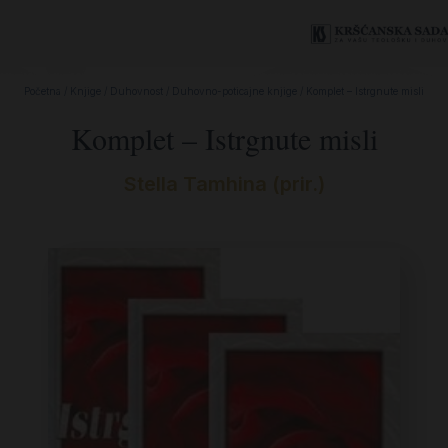
Početna
/
Knjige
/
Duhovnost
/
Duhovno-poticajne knjige
/ Komplet – Istrgnute misli
Komplet – Istrgnute misli
Stella Tamhina (prir.)