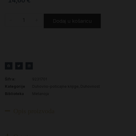
14,60
€
-
+
Dodaj u košaricu
Šifra:
9231701
Kategorije
Duhovno-poticajne knjige
,
Duhovnost
Biblioteka
Metanoja
Opis proizvoda