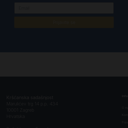
Prijavite se
Inf
Kršćanska sadašnjost
Marulićev trg 14 p.p. 434
O n
10001 Zagreb
Kon
Hrvatska
Prav