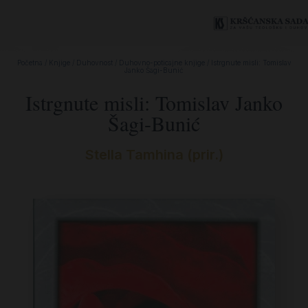
Početna
/
Knjige
/
Duhovnost
/
Duhovno-poticajne knjige
/ Istrgnute misli: Tomislav
Janko Šagi-Bunić
Istrgnute misli: Tomislav Janko
Šagi-Bunić
Stella Tamhina (prir.)