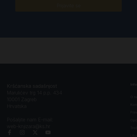
Prijavite se
Inf
Kršćanska sadašnjost
Marulićev trg 14 p.p. 434
O n
10001 Zagreb
Kon
Hrvatska
Prav
Pošaljite nam E-mail:
Opći
web-knjizara@ks.hr
Tro
Litu