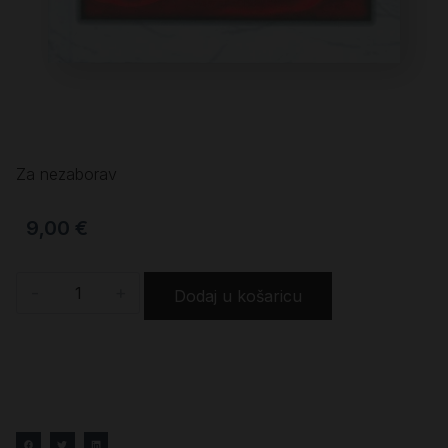
Za nezaborav
9,00
€
-
+
Dodaj u košaricu