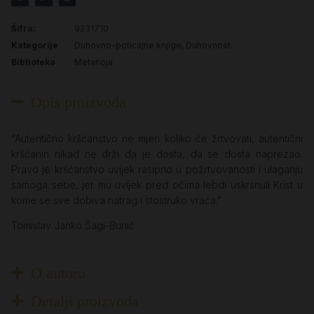
Šifra:
9231710
Kategorije
Duhovno-poticajne knjige
,
Duhovnost
Biblioteka
Metanoja
Opis proizvoda
“Autentično kršćanstvo ne mjeri koliko će žrtvovati, autentični
kršćanin nikad ne drži da je dosta, da se dosta naprezao.
Pravo je kršćanstvo uvijek rasipno u požrtvovanosti i ulaganju
samoga sebe, jer mu uvijek pred očima lebdi uskrsnuli Krist u
kome se sve dobiva natrag i stostruko vraća.”
Tomislav Janko Šagi-Bunić
O autoru
Detalji proizvoda