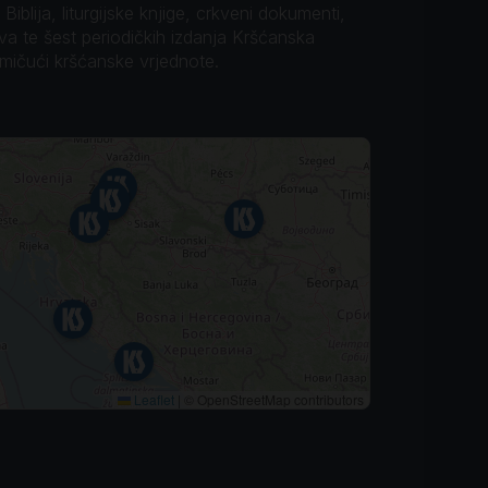
iblija, liturgijske knjige, crkveni dokumenti,
ova te šest periodičkih izdanja Kršćanska
omičući kršćanske vrjednote.
Leaflet
|
© OpenStreetMap contributors