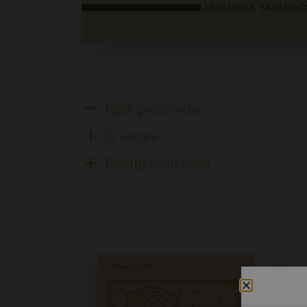
Opis proizvoda
O autoru
Detalji proizvoda