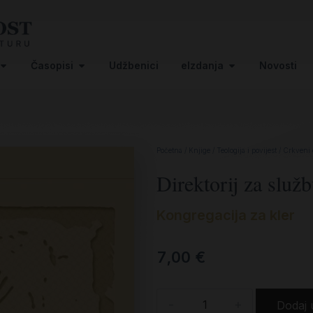
Časopisi
Udžbenici
eIzdanja
Novosti
Početna
/
Knjige
/
Teologija i povijest
/
Crkveni
Direktorij za služb
Kongregacija za kler
7,00
€
-
+
Dodaj 