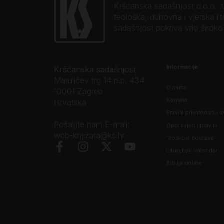
Kršćanska sadašnjost d.o.o. naj
teološka, duhovna i vjerska li
sadašnjost pokriva vrlo širok
Informacije
Kršćanska sadašnjost
Marulićev trg 14 p.p. 434
O nama
10001 Zagreb
Kontakt
Hrvatska
Pravila privatnosti i u
Pošaljite nam E-mail:
Opći uvjeti i pravila
web-knjizara@ks.hr
Troškovi dostave
Liturgijski kalendar
Biblija online