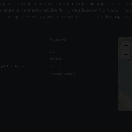
veći je hrvatski crkveni izdavač i nakladnik knjiga kao štu su B
teratura te katehetski udžbenici. U četrdesetak biblioteka i niz
o područje crkvenoga, znanstvenog i kulturnog djelovanja, pr
Proizvodi
+
Akcije
−
Noviteti
vjeti korištenja
eKnjige
Prodajni katalog