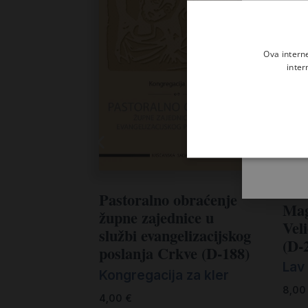
Ova intern
inter
Pastoralno obraćenje
Mag
župne zajednice u
Vel
službi evangelizacijskog
(D-
poslanja Crkve (D-188)
Lav 
Kongregacija za kler
8,0
4,00
€