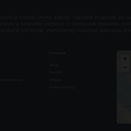
veći je hrvatski crkveni izdavač i nakladnik knjiga kao štu su B
teratura te katehetski udžbenici. U četrdesetak biblioteka i niz
o područje crkvenoga, znanstvenog i kulturnog djelovanja, pr
Proizvodi
+
Akcije
−
Noviteti
vjeti korištenja
eKnjige
Prodajni katalog