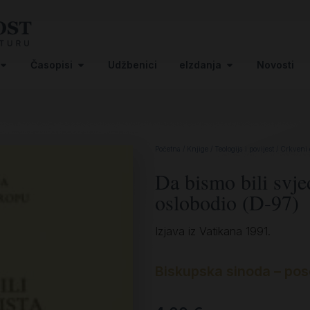
Časopisi
Udžbenici
eIzdanja
Novosti
Početna
/
Knjige
/
Teologija i povijest
/
Crkveni
Da bismo bili svjed
oslobodio (D-97)
Izjava iz Vatikana 1991.
Biskupska sinoda – pos