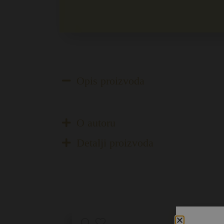
Opis proizvoda
O autoru
Detalji proizvoda