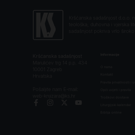
Kršćanska sadašnjost d.o.o. naj
teološka, duhovna i vjerska li
sadašnjost pokriva vrlo širok
Informacije
Kršćanska sadašnjost
Marulićev trg 14 p.p. 434
O nama
10001 Zagreb
Kontakt
Hrvatska
Pravila privatnosti i u
Pošaljite nam E-mail:
Opći uvjeti i pravila
web-knjizara@ks.hr
Troškovi dostave
Liturgijski kalendar
Biblija online