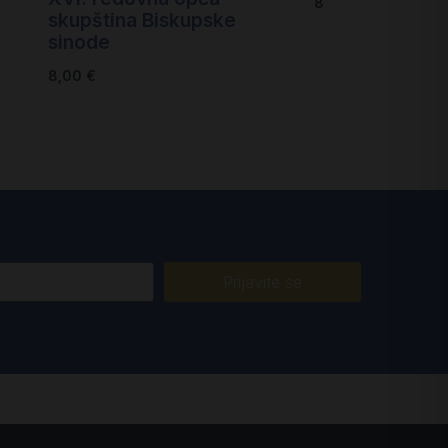
8,00
€
skupština Biskupske
sinode
8,00
€
Prijavite se