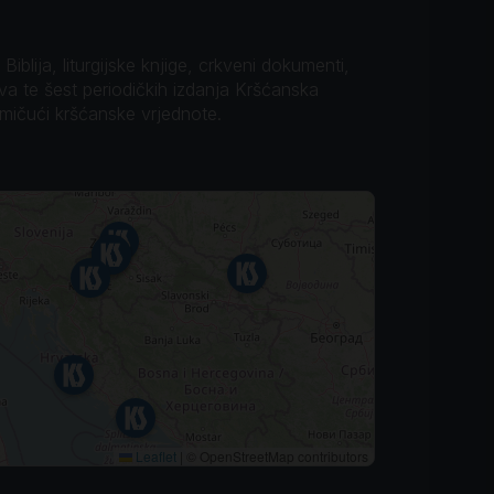
iblija, liturgijske knjige, crkveni dokumenti,
ova te šest periodičkih izdanja Kršćanska
omičući kršćanske vrjednote.
Leaflet
|
© OpenStreetMap contributors