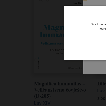
Ova intern
inter
Magnifica humanitas –
Dile
Veličanstveno čovještvo
Lav 
(D-205)
8,0
Lav XIV.