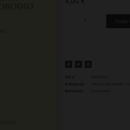
4,00
€
-
+
Dodaj 
Šifra:
9060970
Kategorije
Crkveni dokumenti
,
Teo
Biblioteka
Dokumenti