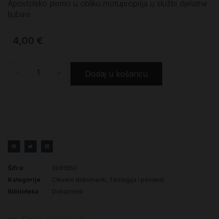
Apostolsko pismo u obliku motuproprija u službi djelatne
ljubavi
4,00
€
-
+
Dodaj u košaricu
Šifra:
9061650
Kategorije
Crkveni dokumenti
,
Teologija i povijest
Biblioteka
Dokumenti