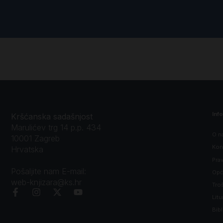
Inf
Kršćanska sadašnjost
Marulićev trg 14 p.p. 434
O n
10001 Zagreb
Kon
Hrvatska
Prav
Pošaljite nam E-mail:
Opći
web-knjizara@ks.hr
Tro
Litu
Bibl