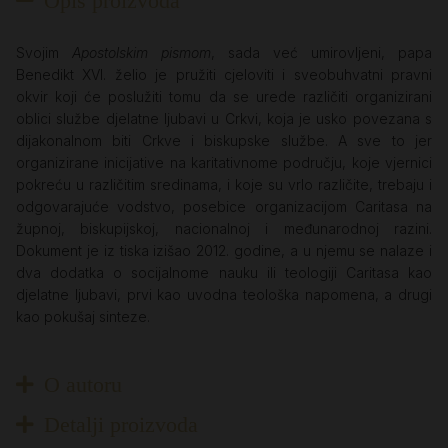
Opis proizvoda
Svojim
Apostolskim pismom
, sada već umirovljeni, papa
Benedikt XVI. želio je pružiti cjeloviti i sveobuhvatni pravni
okvir koji će poslužiti tomu da se urede različiti organizirani
oblici službe djelatne ljubavi u Crkvi, koja je usko povezana s
dijakonalnom biti Crkve i biskupske službe. A sve to jer
organizirane inicijative na karitativnome području, koje vjernici
pokreću u različitim sredinama, i koje su vrlo različite, trebaju i
odgovarajuće vodstvo, posebice organizacijom Caritasa na
župnoj, biskupijskoj, nacionalnoj i međunarodnoj razini.
Dokument je iz tiska izišao 2012. godine, a u njemu se nalaze i
dva dodatka o socijalnome nauku ili teologiji Caritasa kao
djelatne ljubavi, prvi kao uvodna teološka napomena, a drugi
kao pokušaj sinteze.
O autoru
Detalji proizvoda