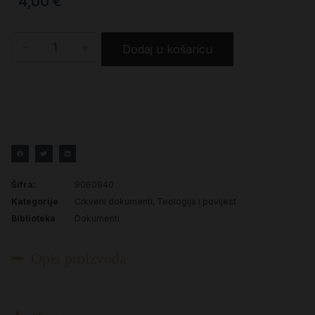
4,00
€
-
+
Dodaj u košaricu
Šifra:
9060940
Kategorije
Crkveni dokumenti
,
Teologija i povijest
Biblioteka
Dokumenti
Opis proizvoda