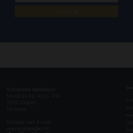
Prijavite se
Inf
Kršćanska sadašnjost
Marulićev trg 14 p.p. 434
O n
10001 Zagreb
Kon
Hrvatska
Prav
Pošaljite nam E-mail:
Opći
web-knjizara@ks.hr
Tro