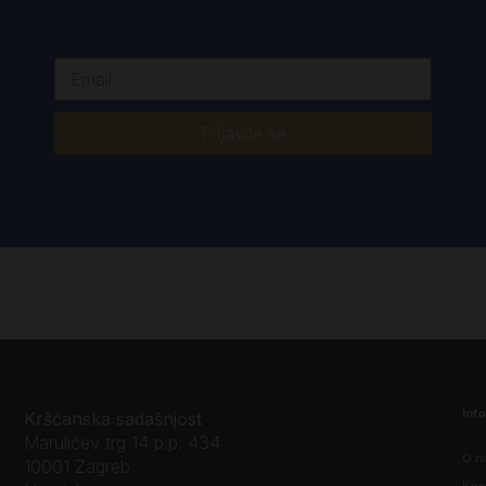
Prijavite se
Inf
Kršćanska sadašnjost
Marulićev trg 14 p.p. 434
O n
10001 Zagreb
Kon