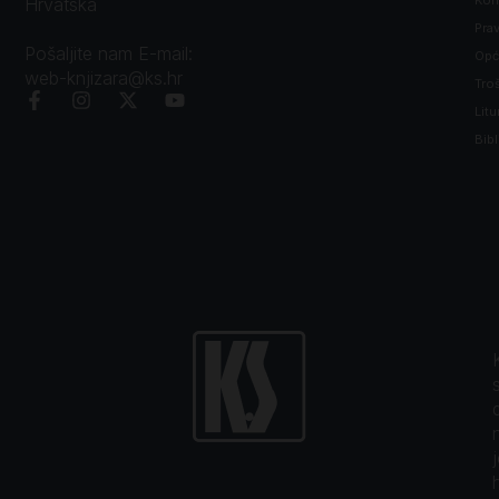
Hrvatska
Prav
Pošaljite nam E-mail:
Opći
web-knjizara@ks.hr
Tro
Litu
Bibl