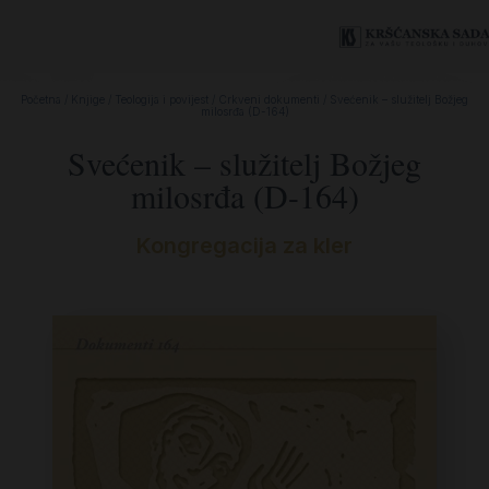
Početna
/
Knjige
/
Teologija i povijest
/
Crkveni dokumenti
/ Svećenik – služitelj Božjeg
milosrđa (D-164)
Svećenik – služitelj Božjeg
milosrđa (D-164)
Kongregacija za kler