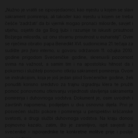
„Nužno je vratiti se ispovjedaonici, kao mjestu u kojem se slavi
sakrament pomirenja, ali također kao mjestu u kojem se treba
češće ‘zadržati’ da bi vjernik mogao pronaći milosrđe, savjet i
utjehu, osjetiti da ga Bog ljubi i razumije te iskusiti prisutnost
Božjega milosrđa, uz onu stvarnu prisutnost u euharistiji“. Ovim
se riječima obratio papa Benedikt XVI. sudionicima 21. tečaja za
sudište
pro foro interno
, u govoru održanom 11. ožujka 2010.
godine prigodom Svećeničke godine, skrenuvši pozornost
svima na važnost, a samim tim i na apostolsku hitnost da i
pokornici i služitelji ponovno otkriju sakrament pomirenja. Ovom
se instrukcijom, koja je još jedan plod Svećeničke godine, želi
ponuditi korisno sredstvo za trajnu izgradnju klera te pružiti
pomoć ponovnomu otkrivanju vrijednosti slavljenja sakramenta
pomirenja i duhovnoga vodstva. Dokument je, osim uvodnih i
završnih napomena, podijeljen u dva osnovna dijela. Prvi je
posvećen službi pokore i pomirenja u perspektivi kršćanske
svetosti, a drugi službi duhovnoga vodstva. Na kraju donosi
pojmovno kazalo, zatim, što je zanimljivo, ispit savjesti za
svećenike – ispovjednike te konkretne molitve prije i poslije