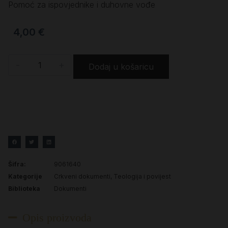
Pomoć za ispovjednike i duhovne vođe
4,00
€
-
+
Dodaj u košaricu
Šifra:
9061640
Kategorije
Crkveni dokumenti
,
Teologija i povijest
Biblioteka
Dokumenti
Opis proizvoda