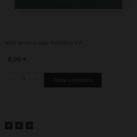
Izbor tekstova pape Benedikta XVI.
8,00
€
-
+
Dodaj u košaricu