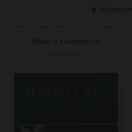
Početna
/
Knjige
/
Teologija i povijest
/
Kršćanin i svijet
/ Misli o svećeništvu
Misli o svećeništvu
Benedikt XVI.