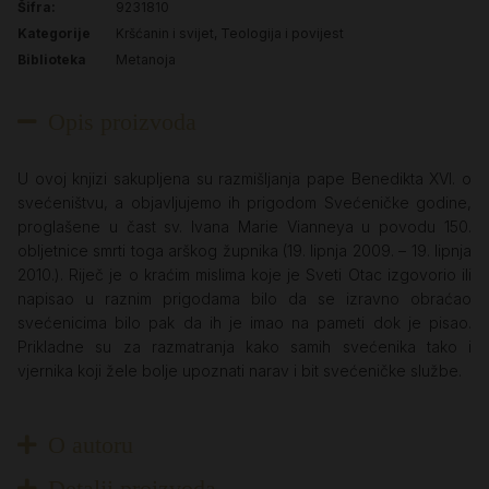
Šifra:
9231810
Kategorije
Kršćanin i svijet
,
Teologija i povijest
Biblioteka
Metanoja
Opis proizvoda
U ovoj knjizi sakupljena su razmišljanja pape Benedikta XVI. o
svećeništvu, a objavljujemo ih prigodom Svećeničke godine,
proglašene u čast sv. Ivana Marie Vianneya u povodu 150.
obljetnice smrti toga arškog župnika (19. lipnja 2009. – 19. lipnja
2010.). Riječ je o kraćim mislima koje je Sveti Otac izgovorio ili
napisao u raznim prigodama bilo da se izravno obraćao
svećenicima bilo pak da ih je imao na pameti dok je pisao.
Prikladne su za razmatranja kako samih svećenika tako i
vjernika koji žele bolje upoznati narav i bit svećeničke službe.
O autoru
Detalji proizvoda