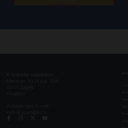
Inf
Kršćanska sadašnjost
Marulićev trg 14 p.p. 434
O n
10001 Zagreb
Kon
Hrvatska
Prav
Pošaljite nam E-mail:
Opći
web-knjizara@ks.hr
Tro
Litu