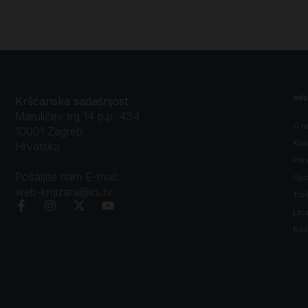
Inf
Kršćanska sadašnjost
Marulićev trg 14 p.p. 434
O n
10001 Zagreb
Kon
Hrvatska
Prav
Pošaljite nam E-mail:
Opći
web-knjizara@ks.hr
Tro
Litu
Bibl