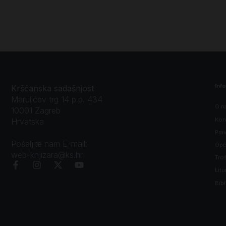
Inf
Kršćanska sadašnjost
Marulićev trg 14 p.p. 434
O n
10001 Zagreb
Kon
Hrvatska
Prav
Pošaljite nam E-mail:
Opći
web-knjizara@ks.hr
Tro
Litu
Bibl