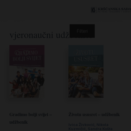
vjeronaučni udžbenici
Filteri
Gradimo bolji svijet –
Životu ususret – udžbenik
udžbenik
Ivica Živković
,
Nikola
Kuzmičić
,
Sandra Košta