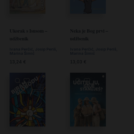
Ukorak s Isusom –
Neka je Bog prvi –
udžbenik
udžbenik
Ivana Perčić
,
Josip Periš
,
Ivana Perčić
,
Josip Periš
,
Marina Šimić
Marina Šimić
13,24
€
13,03
€