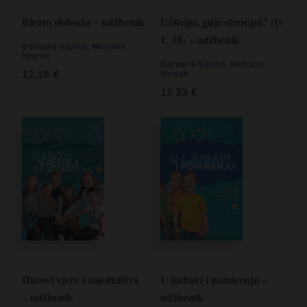
Biram slobodu – udžbenik
Učitelju, gdje stanuješ? (Iv
1, 38) – udžbenik
Barbara Sipina
,
Mirjana
Novak
Barbara Sipina
,
Mirjana
Novak
12,18
€
12,33
€
Darovi vjere i zajedništva
U ljubavi i pomirenju –
– udžbenik
udžbenik