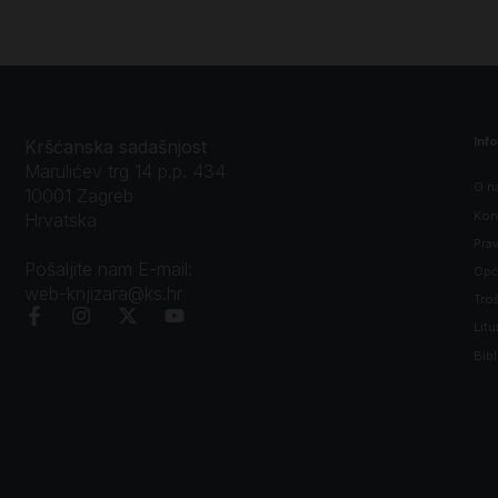
Inf
Kršćanska sadašnjost
Marulićev trg 14 p.p. 434
O n
10001 Zagreb
Kon
Hrvatska
Prav
Pošaljite nam E-mail:
Opći
web-knjizara@ks.hr
Tro
Litu
Bibl