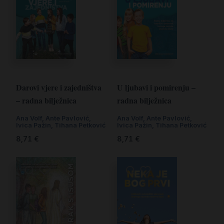
Darovi vjere i zajedništva
U ljubavi i pomirenju –
– radna bilježnica
radna bilježnica
Ana Volf
,
Ante Pavlović
,
Ana Volf
,
Ante Pavlović
,
Ivica Pažin
,
Tihana Petković
Ivica Pažin
,
Tihana Petković
8,71
€
8,71
€