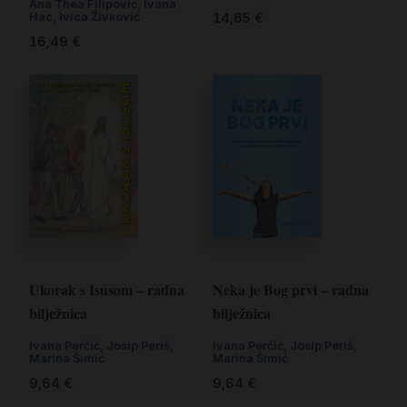
Ana Thea Filipović
,
Ivana
Hac
,
Ivica Živković
14,65
€
16,49
€
Ukorak s Isusom – radna
Neka je Bog prvi – radna
bilježnica
bilježnica
Ivana Perčić
,
Josip Periš
,
Ivana Perčić
,
Josip Periš
,
Marina Šimić
Marina Šimić
9,64
€
9,64
€