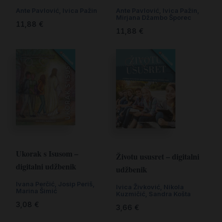
Ante Pavlović
,
Ivica Pažin
Ante Pavlović
,
Ivica Pažin
,
Mirjana Džambo Šporec
11,88
€
11,88
€
Ukorak s Isusom –
Životu ususret – digitalni
digitalni udžbenik
udžbenik
Ivana Perčić
,
Josip Periš
,
Ivica Živković
,
Nikola
Marina Šimić
Kuzmičić
,
Sandra Košta
3,08
€
3,66
€